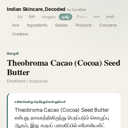
Indian Skincare, Decoded
by CureSkin
🌐
EN
हिंदी
Hinglish
தமிழ்
తెలుగు
বাংলা
मराठी
Ask
Ingredients
Guides
Products
Concerns
Combine
பொருள்
Theobroma Cacao (Cocoa) Seed
Butter
Emollient / occlusive
என்னவென்று தெரிந்துகொள்ளுங்கள்
Theobroma Cacao (Cocoa) Seed Butter
என்பது தாவரத்திலிருந்து பெறப்படும் கொழுப்பு
ஆகும், இது சருமப் பராமரிப்பில் எமோலியன்ட்