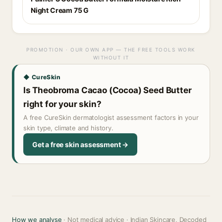
Night Cream 75 G
PROMOTION · OUR OWN APP — THE FREE TOOLS WORK
WITHOUT IT
◆ CureSkin
Is Theobroma Cacao (Cocoa) Seed Butter
right for your skin?
A free CureSkin dermatologist assessment factors in your
skin type, climate and history.
Get a free skin assessment →
How we analyse
· Not medical advice · Indian Skincare, Decoded