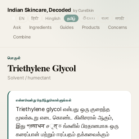
Indian Skincare, Decoded
by CureSkin
🌐
EN
हिंदी
Hinglish
தமிழ்
తెలుగు
বাংলা
मराठी
Ask
Ingredients
Guides
Products
Concerns
Combine
பொருள்
Triethylene Glycol
Solvent / humectant
என்னவென்று தெரிந்துகொள்ளுங்கள்
Triethylene glycol என்பது ஒரு குறைந்த
மூலக்கூறு எடை கொண்ட கிளிசரால் ஆகும்,
இது প্রसाधन சूत्రங்களில் பிரதானமாக ஒரு
கரைப்பான் மற்றும் ஈரப்பதம் தக்கவைக்கும்