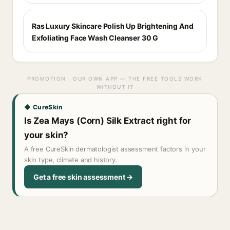
Ras Luxury Skincare Polish Up Brightening And
Exfoliating Face Wash Cleanser 30 G
PROMOTION · OUR OWN APP — THE FREE TOOLS WORK
WITHOUT IT
◆ CureSkin
Is Zea Mays (Corn) Silk Extract right for
your skin?
A free CureSkin dermatologist assessment factors in your
skin type, climate and history.
Get a free skin assessment →