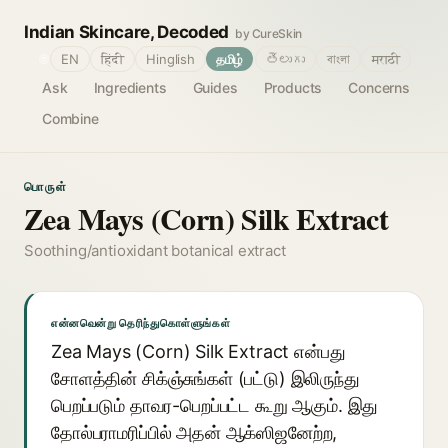
Indian Skincare, Decoded
by CureSkin
🌐
EN
हिंदी
Hinglish
தமிழ்
తెలుగు
বাংলা
मराठी
Ask
Ingredients
Guides
Products
Concerns
Combine
பொருள்
Zea Mays (Corn) Silk Extract
Soothing/antioxidant botanical extract
என்னவென்று தெரிந்துகொள்ளுங்கள்
Zea Mays (Corn) Silk Extract என்பது
சோளத்தின் சிக்ஞ்சுங்கள் (பட்டு) இலிருந்து
பெறப்படும் தாவர-பெறப்பட்ட கூறு ஆகும். இது
தோல்பராமரிப்பில் அதன் ஆக்ஸிஜனேற்ற,