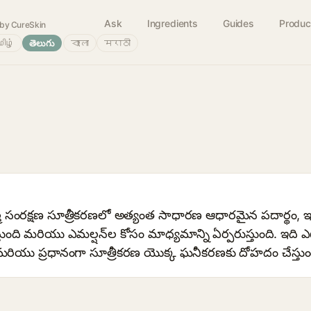
Ask
Ingredients
Guides
Produc
by CureSkin
ிழ்
తెలుగు
বাংলা
मराठी
మ సంరక్షణ సూత్రీకరణలో అత్యంత సాధారణ ఆధారమైన పదార్థం, ఇద
్తుంది మరియు ఎమల్షన్‌ల కోసం మాధ్యమాన్ని ఏర్పరుస్తుంది. ఇది ఎటువ
దు మరియు ప్రధానంగా సూత్రీకరణ యొక్క ఘనీకరణకు దోహదం చేస్తుం