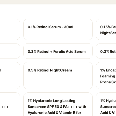
0.1% Retinol Serum - 30ml
0.15% Be
Night Se
m
0.3% Retinol + Ferulic Acid Serum
0.3% Ret
l
0.5% Retinol Night Cream
1% Encap
Foaming 
Prone Sk
1% Hyaluronic Long Lasting
1% Hyalu
A++++
Sunscreen SPF 50 & PA++++ with
Sunscree
Hyaluronic Acid & Vitamin E for
Acid & Vi