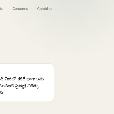
ts
Concerns
Combine
ి నీటిలో కరిగే భాగాలను
ంటి ప్రత్యక్ష చికిత్స
ది.