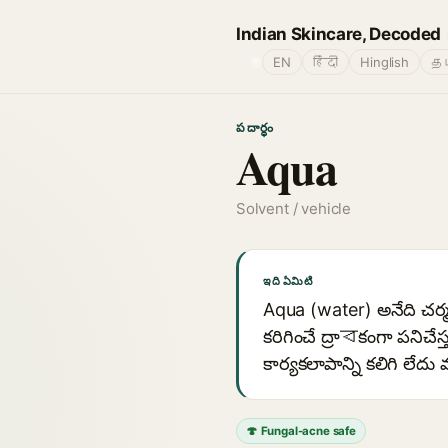
Indian Skincare, Decoded
🌐
EN
हिंदी
Hinglish
தம
పదార్థం
Aqua
Solvent / vehicle
ఇది ఏమిటి
Aqua (water) అనేది చర్
కరిగించే ద్రాবకంగా పనిచేస
కార్యకలాపాన్ని కలిగి లే
🍄 Fungal-acne safe