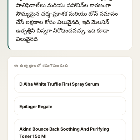
పాలిఫినాల్‌లు మరియు సపోనిన్‌ల కారణంగా
సౌమ్యమైన చర్మ-ప్రకాశక మరియు టోన్ సమానం
చేసే లక్షణాల కోసం విలువైనది, ఇది మెలనిన్
ఉత్పత్తిని చిన్నగా నిరోధించవచ్చు. ఇది కూడా
విలువైనది
ఈ ఉత్పత్తులలో కనుగొనబడింది
D Alba White Truffle First Spray Serum
Epifager Regale
Akind Bounce Back Soothing And Purifying
Toner 150 Ml