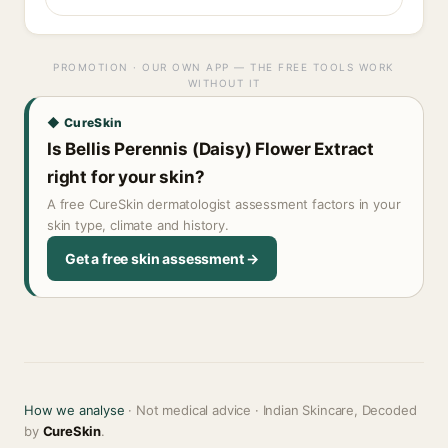
PROMOTION · OUR OWN APP — THE FREE TOOLS WORK
WITHOUT IT
◆ CureSkin
Is Bellis Perennis (Daisy) Flower Extract
right for your skin?
A free CureSkin dermatologist assessment factors in your
skin type, climate and history.
Get a free skin assessment →
How we analyse
· Not medical advice · Indian Skincare, Decoded
by
CureSkin
.