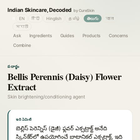
Indian Skincare, Decoded
by CureSkin
🌐
EN
हिंदी
Hinglish
தமிழ்
తెలుగు
বাংলা
मराठी
Ask
Ingredients
Guides
Products
Concerns
Combine
పదార్థం
Bellis Perennis (Daisy) Flower
Extract
Skin brightening/conditioning agent
ఇది ఏమిటి
బెల్లిస్ పెరెన్నిస్ (డైజీ) ఫ్లవర్ ఎక్సట్రాక్ట్ అనేది
స్కిన్‌కేర్‌లో ఉపయోగించే బాటానికల్ ఎక్సట్రాక్ట్, ఇది