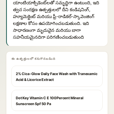
యాంటియాక్సిడెంట్‌లతో సమృద్ధిగా ఉంటుంది, ఇది
త్వచ సంరక్షణ ఉత్పత్తులలో దీని కండిషనింగ్,
హ్యూమెక్టెంట్ మరియు ఫ్రీ-రాడికల్-స్కావెంజింగ్
లక్షణాల కోసం ఉపయోగించబడుతుంది. ఇది
సాధారణంగా మృదువైన మరియు బాగా
సహనీయమైనదిగా పరిగణించబడుతుంది
ఈ ఉత్పత్తులలో కనుగొనబడింది
2% Cica-Glow Daily Face Wash with Tranexamic
Acid & Licorice Extract
Dot Key Vitamin C E 100Percent Mineral
Sunscreen Spf 50 Pa