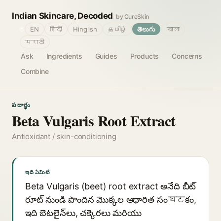
Indian Skincare, Decoded
by CureSkin
🌐
EN
हिंदी
Hinglish
தமிழ்
తెలుగు
বাংলা
मराठी
Ask
Ingredients
Guides
Products
Concerns
Combine
పదార్థం
Beta Vulgaris Root Extract
Antioxidant / skin-conditioning
ఇది ఏమిటి
Beta Vulgaris (beet) root extract అనేది బీట్
రూట్ నుండి పొందిన మొక్కల ఆధారిత సంघटకం,
ఇది బెటలైన్‌లు, చక్కెరలు మరియు