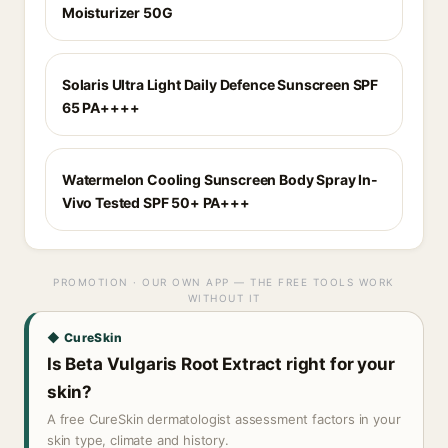
Moisturizer 50G
Solaris Ultra Light Daily Defence Sunscreen SPF
65 PA++++
Watermelon Cooling Sunscreen Body Spray In-
Vivo Tested SPF 50+ PA+++
PROMOTION · OUR OWN APP — THE FREE TOOLS WORK
WITHOUT IT
◆ CureSkin
Is Beta Vulgaris Root Extract right for your
skin?
A free CureSkin dermatologist assessment factors in your
skin type, climate and history.