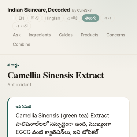
Indian Skincare, Decoded
by CureSkin
🌐
EN
हिंदी
Hinglish
தமிழ்
తెలుగు
বাংলা
मराठी
Ask
Ingredients
Guides
Products
Concerns
Combine
పదార్థం
Camellia Sinensis Extract
Antioxidant
ఇది ఏమిటి
Camellia Sinensis (green tea) Extract
పాలిఫెనాల్‌లలో సమృద్ధంగా ఉంది, ముఖ్యంగా
EGCG వంటి క్యాటెచిన్‌లు, ఇవి టోపికల్