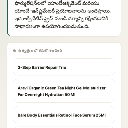
ఫార్ములేషన్‌లలో యాంటీఆక్సిడెంట్ మరియు
యాంటీ-ఇన్‌ఫ్లమేటరీ ప్రయోజనాలను అందిస్తాయి.
ఇది ఆక్సిడేటివ్ స్ట్రెస్ నుండి చర్మాన్ని రక్షించడానికి
సాధారణంగా ఉపయోగించబడుతుంది.
ఈ ఉత్పత్తులలో కనుగొనబడింది
3-Step Barrier Repair Trio
Aravi Organic Green Tea Night Gel Moisturizer
For Overnight Hydration 50 Ml
Bare Body Essentials Retinol Face Serum 25Ml