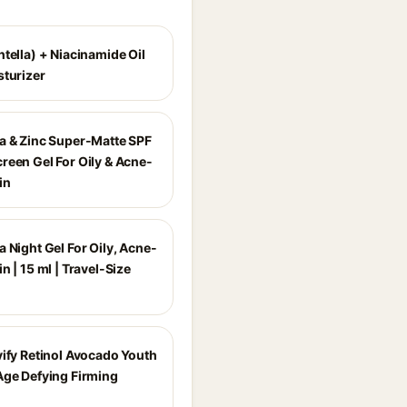
tella) + Niacinamide Oil
sturizer
a & Zinc Super-Matte SPF
reen Gel For Oily & Acne-
in
 Night Gel For Oily, Acne-
n | 15 ml | Travel-Size
vify Retinol Avocado Youth
Age Defying Firming