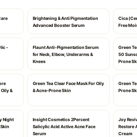
Care
Brightening & Anti Pigmentation
Cica (Cen
Advanced Booster Serum
Free Moi
lic -
Flaunt Anti-Pigmentation Serum
Green Te
for Neck, Elbow, Underarms &
50 Sunsc
Knees
Prone Sk
ore
Green Tea Clear Face Mask For Oily
Green Tea
 Oily &
& Acne-Prone Skin
Prone Ski
y Night
Insight Cosmetics 2Percent
Joy Revi
 Skin
Salicylic Acid Active Acne Face
Restore 
Serum
Cream