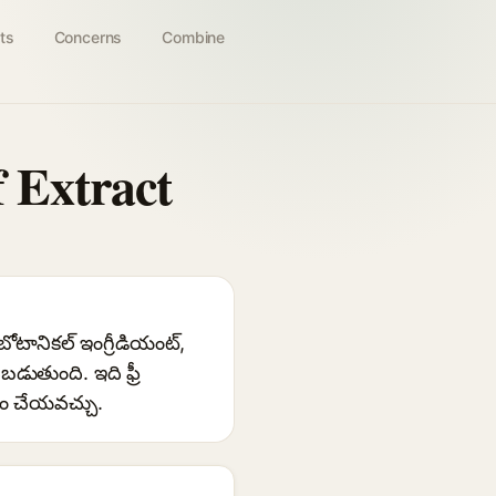
ts
Concerns
Combine
f Extract
ిన బోటానికల్ ఇంగ్రీడియంట్,
డుతుంది. ఇది ఫ్రీ
రం చేయవచ్చు.