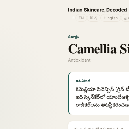
Indian Skincare, Decoded
🌐
EN
हिंदी
Hinglish
தம
పదార్థం
Camellia S
Antioxidant
ఇది ఏమిటి
కెమెల్లియా సినెన్సిస్ (గ్రీన
ఇది స్కిన్‌కేర్‌లో యాంటీ
రాడికల్‌లను తటస్థీకరిం