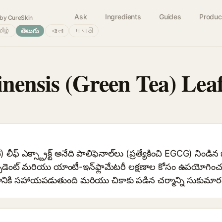
Ask
Ingredients
Guides
Produc
by CureSkin
ிழ்
తెలుగు
বাংলা
मराठी
inensis (Green Tea) Lea
్ టీ) లీఫ్ ఎక్స్ట్రాక్ట్ అనేది పాలిఫెనాల్‌లు (ప్రత్యేకించి EGCG) నిండ
ఆక్సిడెంట్ మరియు యాంటీ-ఇన్‌ఫ్లామేటరీ లక్షణాల కోసం ఉపయోగించబ
చడానికి సహాయపడుతుంది మరియు చికాకు పడిన చర్మాన్ని సుకుమా