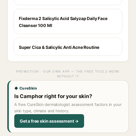
Fixderma 2 Salicylic Acid Salyzap Daily Face
Cleanser 100 Ml
Super Cica & Salicylic Anti Acne Routine
PROMOTION · OUR OWN APP — THE FREE TOOLS WORK
WITHOUT IT
◆ CureSkin
Is Camphor right for your skin?
A free CureSkin dermatologist assessment factors in your
skin type, climate and history.
Get a free skin assessment →