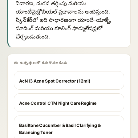
నివారణ, దురద తగ్గింపు మరియు
యాంటీమైక్రోబియల్ ప్రభావాలను అందిస్తుంది.
స్కిన్‌కేర్‌లో ఇది సాధారణంగా యాంటీ-యాక్నే,
సూదింగ్ మరియు కూలింగ్ ఫార్ములేషన్లలో
చేర్చబడుతుంది.
ఈ ఉత్పత్తులలో కనుగొనబడింది
AcNil3 Acne Spot Corrector (12ml)
Acne Control CTM Night Care Regime
Basiltone Cucumber & Basil Clarifying &
Balancing Toner