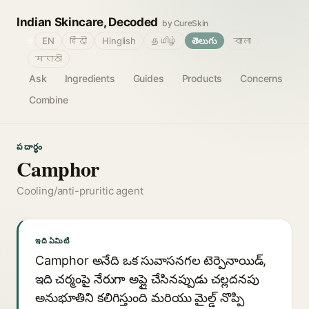
Indian Skincare, Decoded
by CureSkin
🌐
EN
हिंदी
Hinglish
தமிழ்
తెలుగు
বাংলা
मराठी
Ask
Ingredients
Guides
Products
Concerns
Combine
పదార్థం
Camphor
Cooling/anti-pruritic agent
ఇది ఏమిటి
Camphor అనేది ఒక సువాసనగల టెర్పెనాయిడ్,
ఇది చర్మంపై నేరుగా అప్లై చేసినప్పుడు చల్లదనపు
అనుభూతిని కలిగిస్తుంది మరియు మైల్డ్ నొప్పి