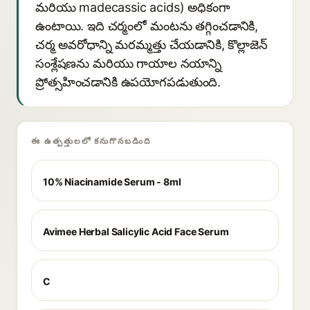
మరియు madecassic acids) అధికంగా
ఉంటాయి. ఇది చర్మంలో మంటను తగ్గించడానికి,
చర్మ అవరోధాన్ని మరమ్మత్తు చేయడానికి, కొల్లాజెన్
సంశ్లేషణను మరియు గాయాల నయాన్ని
ప్రోత్సహించడానికి ఉపయోగపడుతుంది.
ఈ ఉత్పత్తులలో కనుగొనబడింది
10% Niacinamide Serum - 8ml
Avimee Herbal Salicylic Acid Face Serum
C