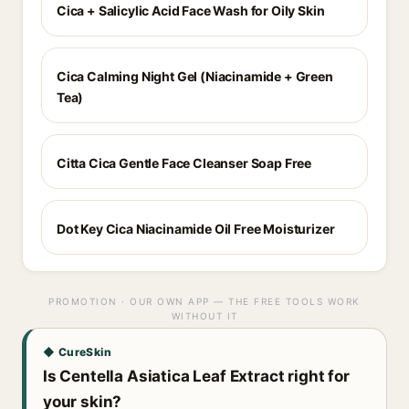
Cica + Salicylic Acid Face Wash for Oily Skin
Cica Calming Night Gel (Niacinamide + Green
Tea)
Citta Cica Gentle Face Cleanser Soap Free
Dot Key Cica Niacinamide Oil Free Moisturizer
PROMOTION · OUR OWN APP — THE FREE TOOLS WORK
WITHOUT IT
◆ CureSkin
Is Centella Asiatica Leaf Extract right for
your skin?