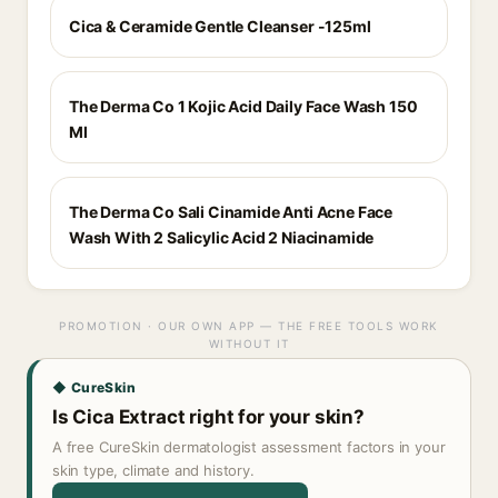
Cica & Ceramide Gentle Cleanser -125ml
The Derma Co 1 Kojic Acid Daily Face Wash 150
Ml
The Derma Co Sali Cinamide Anti Acne Face
Wash With 2 Salicylic Acid 2 Niacinamide
PROMOTION · OUR OWN APP — THE FREE TOOLS WORK
WITHOUT IT
◆ CureSkin
Is Cica Extract right for your skin?
A free CureSkin dermatologist assessment factors in your
skin type, climate and history.