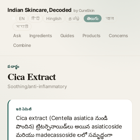
Indian Skincare, Decoded
by CureSkin
🌐
EN
हिंदी
Hinglish
தமிழ்
తెలుగు
বাংলা
मराठी
Ask
Ingredients
Guides
Products
Concerns
Combine
పదార్థం
Cica Extract
Soothing/anti-inflammatory
ఇది ఏమిటి
Cica extract (Centella asiatica నుండి
పొందిన) ట్రిటర్పెనాయిడ్‌లు అయిన asiaticoside
మరియు madecassoside లలో సమృద్ధంగా