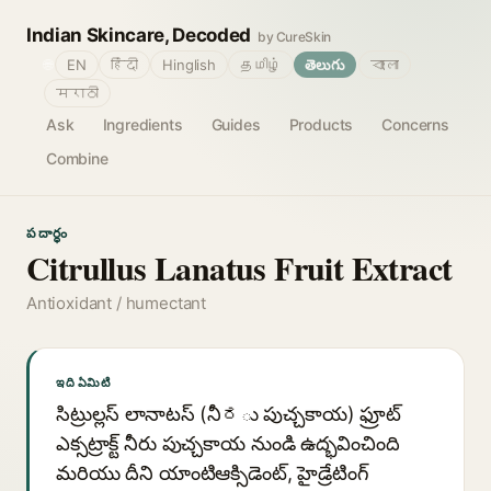
Indian Skincare, Decoded
by CureSkin
🌐
EN
हिंदी
Hinglish
தமிழ்
తెలుగు
বাংলা
मराठी
Ask
Ingredients
Guides
Products
Concerns
Combine
పదార్థం
Citrullus Lanatus Fruit Extract
Antioxidant / humectant
ఇది ఏమిటి
సిట్రుల్లస్ లానాటస్ (నీರు పుచ్చకాయ) ఫ్రూట్
ఎక్సట్రాక్ట్ నీరు పుచ్చకాయ నుండి ఉద్భవించింది
మరియు దీని యాంటిఆక్సిడెంట్, హైడ్రేటింగ్