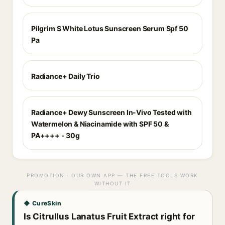
Pilgrim S White Lotus Sunscreen Serum Spf 50
Pa
Radiance+ Daily Trio
Radiance+ Dewy Sunscreen In-Vivo Tested with
Watermelon & Niacinamide with SPF 50 &
PA++++ - 30g
PROMOTION · OUR OWN APP — THE FREE TOOLS WORK
WITHOUT IT
◆ CureSkin
Is Citrullus Lanatus Fruit Extract right for