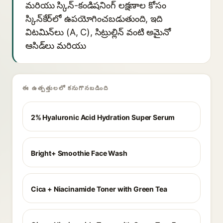
మరియు స్కిన్-కండిషనింగ్ లక్షణాల కోసం
స్కిన్‌కేర్‌లో ఉపయోగించబడుతుంది, ఇది
విటమిన్‌లు (A, C), సిట్రుల్లిన్ వంటి అమైనో
ఆసిడ్‌లు మరియు
ఈ ఉత్పత్తులలో కనుగొనబడింది
2% Hyaluronic Acid Hydration Super Serum
Bright+ Smoothie Face Wash
Cica + Niacinamide Toner with Green Tea