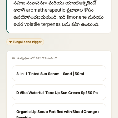
సహజ సువాసనగా మరియు యాంటిఆక్సిడెంట్
అలాగే aromatherapeutic ప్రభావాల కోసం
ఉపయోగించబడుతుంది. ఇది limonene మరియు
ఇతర volatile terpenes లను కలిగి ఉంటుంది.
🍄 Fungal-acne trigger
ఈ ఉత్పత్తులలో కనుగొనబడింది
3-in-1 Tinted Sun Serum - Sand | 50ml
D Alba Waterfull Tone Up Sun Cream Spf 50 Pa
Organic Lip Scrub Fortified with Blood Orange +
Rosehip