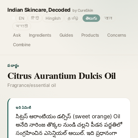
Indian Skincare, Decoded
by CureSkin
🌐
EN
हिंदी
Hinglish
தமிழ்
తెలుగు
বাংলা
मराठी
Ask
Ingredients
Guides
Products
Concerns
Combine
పదార్థం
Citrus Aurantium Dulcis Oil
Fragrance/essential oil
ఇది ఏమిటి
సిట్రస్ ఆరాంటియం డల్సిస్ (sweet orange) Oil
అనేది నారింజ తొక్కల నుండి చల్లని పీడన పద్ధతిలో
సంగ్రహించిన ఎసెన్షియల్ ఆయిల్. ఇది ప్రధానంగా