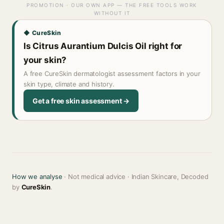
PROMOTION · OUR OWN APP — THE FREE TOOLS WORK
WITHOUT IT
◆ CureSkin
Is Citrus Aurantium Dulcis Oil right for
your skin?
A free CureSkin dermatologist assessment factors in your
skin type, climate and history.
Get a free skin assessment →
How we analyse
· Not medical advice · Indian Skincare, Decoded
by
CureSkin
.