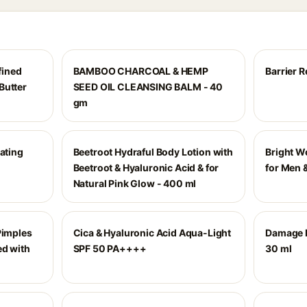
ined
BAMBOO CHARCOAL & HEMP
Barrier 
Butter
SEED OIL CLEANSING BALM - 40
gm
rating
Beetroot Hydraful Body Lotion with
Bright W
Beetroot & Hyaluronic Acid & for
for Men
Natural Pink Glow - 400 ml
Pimples
Cica & Hyaluronic Acid Aqua-Light
Damage 
ed with
SPF 50 PA++++
30 ml