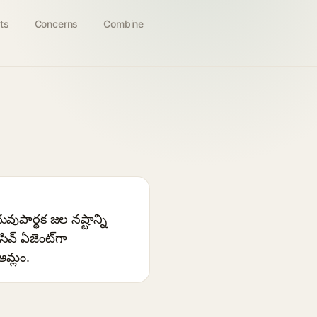
ts
Concerns
Combine
ుపార్థక జల నష్టాన్ని
ివ్ ఏజెంట్‌గా
ఆమ్లం.