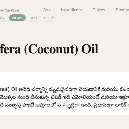
Ask
Ingredients
Guides
Produc
by CureSkin
ிழ்
తెలుగు
বাংলা
मराठी
fera (Coconut) Oil
) Oil అనేది చర్మాన్ని మృదువైనదిగా చేయడానికి మరియు బిందువ
 మొక్కల నుండి తీసుకున్న లిపిడ్ ఇది ఎమోలియంట్ మరియు ఆక్లూస
ంతృప్త ఫ్యాటీ ఆమ్లాలలో సমృద్ధిగా ఉంది, ప్రధానంగా లారిక్ 