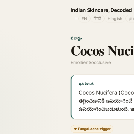
Indian Skincare, Decoded
🌐
EN
हिंदी
Hinglish
தம
పదార్థం
Cocos Nuci
Emollient/occlusive
ఇది ఏమిటి
Cocos Nucifera (Coconut
తగ్గించడానికి ఉపయోగించే
ఉపయోగించబడుతుంది. ఇది స
🍄 Fungal-acne trigger