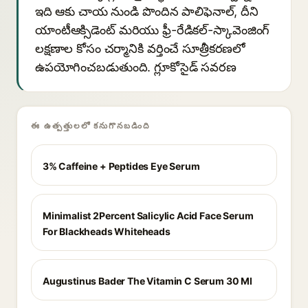
ఇది ఆకు చాయ నుండి పొందిన పాలిఫెనాల్, దీని
యాంటీఆక్సిడెంట్ మరియు ఫ్రీ-రేడికల్-స్కావెంజింగ్
లక్షణాల కోసం చర్మానికి వర్తించే సూత్రీకరణలో
ఉపయోగించబడుతుంది. గ్లూకోసైడ్ సవరణ
ఈ ఉత్పత్తులలో కనుగొనబడింది
3% Caffeine + Peptides Eye Serum
Minimalist 2Percent Salicylic Acid Face Serum
For Blackheads Whiteheads
Augustinus Bader The Vitamin C Serum 30 Ml