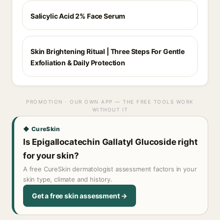
Salicylic Acid 2% Face Serum
Skin Brightening Ritual | Three Steps For Gentle
Exfoliation & Daily Protection
PROMOTION · OUR OWN APP — THE FREE TOOLS WORK
WITHOUT IT
◆ CureSkin
Is Epigallocatechin Gallatyl Glucoside right
for your skin?
A free CureSkin dermatologist assessment factors in your
skin type, climate and history.
Get a free skin assessment →