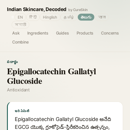
Indian Skincare, Decoded
by CureSkin
🌐
EN
हिंदी
Hinglish
தமிழ்
తెలుగు
বাংলা
मराठी
Ask
Ingredients
Guides
Products
Concerns
Combine
పదార్థం
Epigallocatechin Gallatyl
Glucoside
Antioxidant
ఇది ఏమిటి
Epigallocatechin Gallatyl Glucoside అనేది
EGCG యొక్క గ్లూకోసైడ్-స్థిరీకరించిన ఉత్పన్నం,