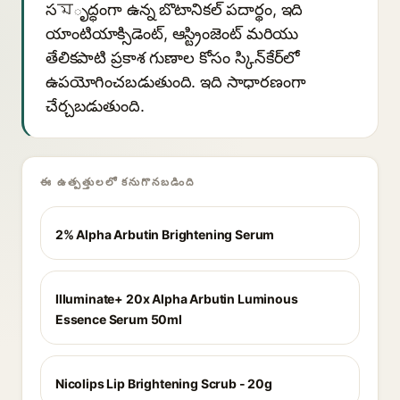
సমృద్ధంగా ఉన్న బొటానికల్ పదార్థం, ఇది
యాంటియాక్సిడెంట్, ఆస్ట్రింజెంట్ మరియు
తేలికపాటి ప్రకాశ గుణాల కోసం స్కిన్‌కేర్‌లో
ఉపయోగించబడుతుంది. ఇది సాధారణంగా
చేర్చబడుతుంది.
ఈ ఉత్పత్తులలో కనుగొనబడింది
2% Alpha Arbutin Brightening Serum
Illuminate+ 20x Alpha Arbutin Luminous
Essence Serum 50ml
Nicolips Lip Brightening Scrub - 20g