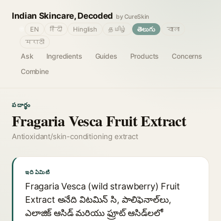
Indian Skincare, Decoded
by CureSkin
🌐
EN
हिंदी
Hinglish
தமிழ்
తెలుగు
বাংলা
मराठी
Ask
Ingredients
Guides
Products
Concerns
Combine
పదార్థం
Fragaria Vesca Fruit Extract
Antioxidant/skin-conditioning extract
ఇది ఏమిటి
Fragaria Vesca (wild strawberry) Fruit
Extract అనేది విటమిన్ సి, పాలిఫెనాల్‌లు,
ఎలాజిక్ ఆసిడ్ మరియు ఫ్రూట్ ఆసిడ్‌లలో