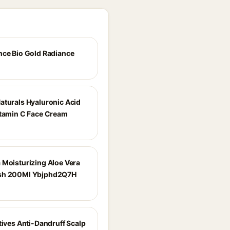
nce Bio Gold Radiance
aturals Hyaluronic Acid
itamin C Face Cream
 Moisturizing Aloe Vera
sh 200Ml Ybjphd2Q7H
tives Anti-Dandruff Scalp