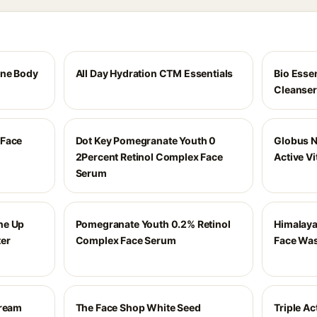
cne Body
All Day Hydration CTM Essentials
Bio Esse
Cleanser
 Face
Dot Key Pomegranate Youth 0
Globus N
2Percent Retinol Complex Face
Active V
Serum
ne Up
Pomegranate Youth 0.2% Retinol
Himalaya
ter
Complex Face Serum
Face Wa
Cream
The Face Shop White Seed
Triple Ac