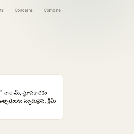
ts
Concerns
Combine
లో నారామ్‌, స్థూపకారకం
త్తులకు మృదువైన, క్రీమీ