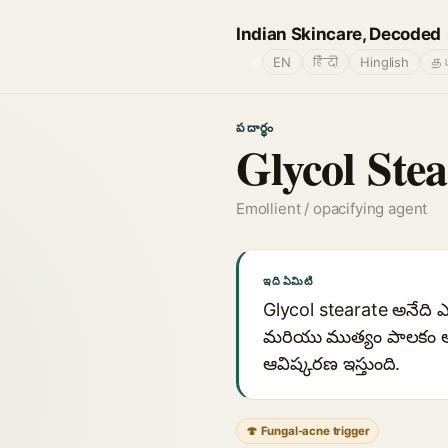
Indian Skincare, Decoded
🌐
EN
हिंदी
Hinglish
தம
పదార్థం
Glycol Stea
Emollient / opacifying agent
ఇది ఏమిటి
Glycol stearate అనేది ఎథి
మరియు ముత్యం పాలకం ఆప్
ఆవిష్కరణ ఇస్తుంది.
🍄 Fungal-acne trigger