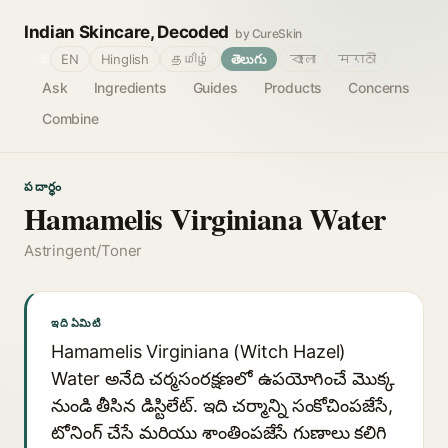
Indian Skincare, Decoded
by CureSkin
🌐
EN
Hinglish
தமிழ்
తెలుగు
বাংলা
मराठी
Ask
Ingredients
Guides
Products
Concerns
Combine
పదార్థం
Hamamelis Virginiana Water
Astringent/Toner
ఇది ఏమిటి
Hamamelis Virginiana (Witch Hazel)
Water అనేది చర్మసంరక్షణలో ఉపయోగించే మొక్క
నుండి తీసిన డిస్టిలేట్. ఇది చర్మాన్ని సంకోచింపజేసే,
టోనింగ్ చేసే మరియు శాంతింపజేసే గుణాలు కలిగి