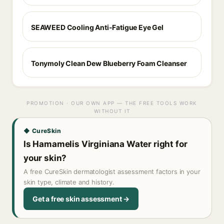
SEAWEED Cooling Anti-Fatigue Eye Gel
Tonymoly Clean Dew Blueberry Foam Cleanser
PROMOTION · OUR OWN APP — THE FREE TOOLS WORK
WITHOUT IT
◆ CureSkin
Is Hamamelis Virginiana Water right for
your skin?
A free CureSkin dermatologist assessment factors in your
skin type, climate and history.
Get a free skin assessment →