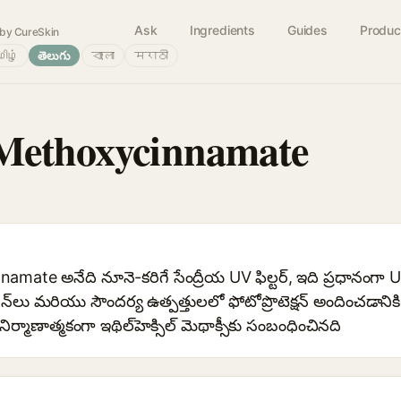
Ask
Ingredients
Guides
Produc
by CureSkin
ிழ்
తెలుగు
বাংলা
मराठी
-Methoxycinnamate
ate అనేది నూనె-కరిగే సేంద్రీయ UV ఫిల్టర్, ఇది ప్రధానంగా 
క్రీన్‌లు మరియు సౌందర్య ఉత్పత్తులలో ఫోటోప్రొటెక్షన్ అందించడ
, నిర్మాణాత్మకంగా ఇథిల్‌హెక్సిల్ మెథాక్సీకు సంబంధించినది