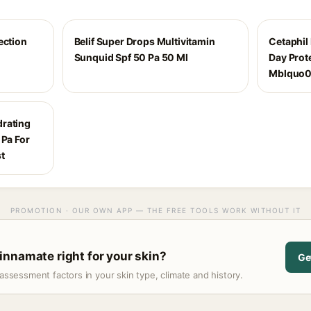
ection
Belif Super Drops Multivitamin
Cetaphil
Sunquid Spf 50 Pa 50 Ml
Day Prot
Mblquo
drating
 Pa For
t
PROMOTION · OUR OWN APP — THE FREE TOOLS WORK WITHOUT IT
nnamate right for your skin?
Ge
assessment factors in your skin type, climate and history.