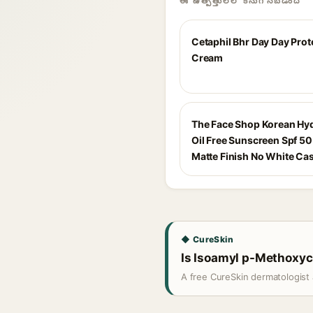
ఈ ఉత్పత్తులలో కనుగొనబడింది
Cetaphil Bhr Day Day Prot
Cream
The Face Shop Korean Hy
Oil Free Sunscreen Spf 50
Matte Finish No White Cas
◆ CureSkin
Is Isoamyl p-Methoxyci
A free CureSkin dermatologist 