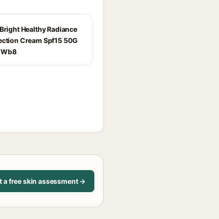
 Bright Healthy Radiance
ection Cream Spf15 50G
0Wb8
t a free skin assessment →