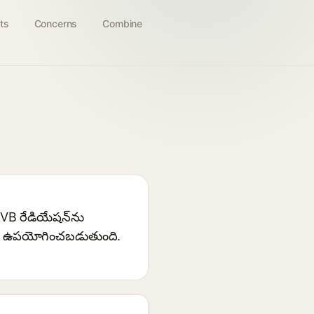
ts
Concerns
Combine
UVB రేడియేషన్‌ను
ానికి ఉపయోగించబడుతుంది.