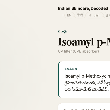
Indian Skincare, Decoded
🌐
EN
हिंदी
Hinglish
தம
పదార్థం
Isoamyl p
UV filter (UVB absorber)
ఇది ఏమిటి
Isoamyl p-Methoxycinnam
గ్రహించుకుంటుంది, సన్‌స్
ఇది సిన్‌నామేట్ డెరివేటివ్