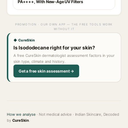
PA++++, With New-Age UV Filters
PROMOTION · OUR OWN APP — THE FREE TOOLS WORK
WITHOUT IT
◆ CureSkin
Is Isododecane right for your skin?
A free CureSkin dermatologist assessment factors in your
skin type, climate and history.
Get a free skin assessment →
How we analyse
· Not medical advice · Indian Skincare, Decoded
by
CureSkin
.