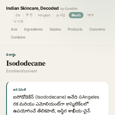
Indian Skincare, Decoded
by CureSkin
🌐
EN
हिंदी
Hinglish
தமிழ்
తెలుగు
বাংলা
मराठी
Ask
Ingredients
Guides
Products
Concerns
Combine
పదార్థం
Isododecane
Emollient/solvent
ఇది ఏమిటి
ఐసోడోడెకేన్ (Isododecane) అనేది సAngeles
రక మరియు ఎమోలియంట్‌గా కాస్మెటిక్‌లలో
ఉపయోగించే తేలికపాటి, అస్థిర శాఖీయ-చైన్