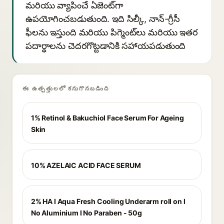
మరియు వ్యాపించే ఏజెంట్‌గా
ఉపయోగించబడుతుంది. ఇది సిల్కీ, నాన్-గ్రీసీ
ఫీలను ఇస్తుంది మరియు పిగ్మెంట్‌లు మరియు ఇతర
పదార్థాలను చెదరగొట్టడానికి సహాయపడుతుంది
ఈ ఉత్పత్తులలో కనుగొనబడింది
1% Retinol & Bakuchiol Face Serum For Ageing
Skin
10% AZELAIC ACID FACE SERUM
2% HA I Aqua Fresh Cooling Underarm roll on I
No Aluminium I No Paraben - 50g