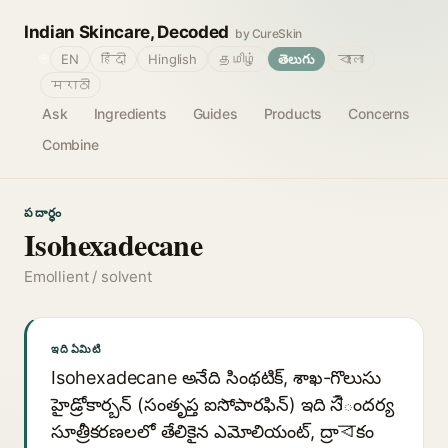
Indian Skincare, Decoded
by CureSkin
🌐
EN
हिंदी
Hinglish
தமிழ்
తెలుగు
বাংলা
मराठी
Ask
Ingredients
Guides
Products
Concerns
Combine
పదార్థం
Isohexadecane
Emollient / solvent
ఇది ఏమిటి
Isohexadecane అనేది సింథటిక్, శాఖ-గొలుసు
హైడ్రోకార్బన్ (సంతృప్త ఐసోపారఫిన్) ఇది సौందర్య
సూత్రీకరణలలో తేలికైన ఎమోలియంట్, ద్రాবకం