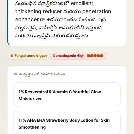
సంబంధిత సూత్రీకరణలలో emollient,
thickening reducer మరియు penetration
enhancer గా ఉపయోగించబడుతుంది. ఇది
మృదువైన, నాన్-గ్రీసీ అనుభూతిని ఇస్తుంది
మరియు వ్యాప్తిని మెరుగుపరుస్తుంది
🍄 Fungal-acne trigger
Comedogenic High
ఈ ఉత్పత్తులలో కనుగొనబడింది
1% Resveratrol & Vitamin C Youthful Glow
Moisturizer
11% AHA BHA Strawberry Body Lotion for Skin
Smoothening