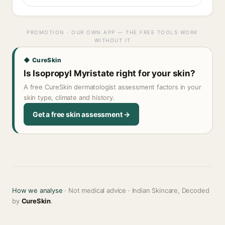
PROMOTION · OUR OWN APP — THE FREE TOOLS WORK
WITHOUT IT
◆ CureSkin
Is Isopropyl Myristate right for your skin?
A free CureSkin dermatologist assessment factors in your
skin type, climate and history.
Get a free skin assessment →
How we analyse
· Not medical advice · Indian Skincare, Decoded
by
CureSkin
.