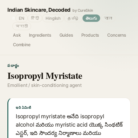
Indian Skincare, Decoded
by CureSkin
🌐
EN
हिंदी
Hinglish
தமிழ்
తెలుగు
বাংলা
मराठी
Ask
Ingredients
Guides
Products
Concerns
Combine
పదార్థం
Isopropyl Myristate
Emollient / skin-conditioning agent
ఇది ఏమిటి
Isopropyl myristate అనేది isopropyl
alcohol మరియు myristic acid యొక్క సింథటిక్
ఎస్టర్, ఇది సౌందర్య నిర్మాణాలు మరియు