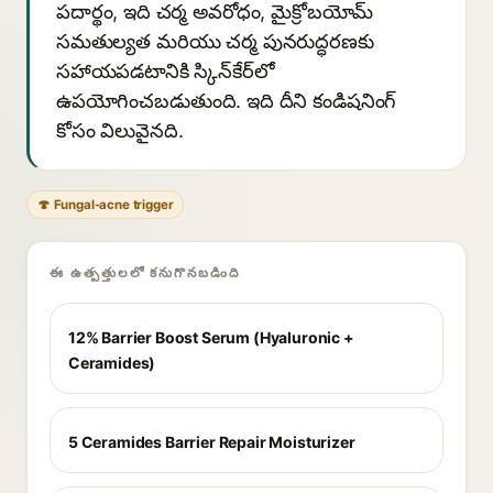
పదార్థం, ఇది చర్మ అవరోధం, మైక్రోబయోమ్
సమతుల్యత మరియు చర్మ పునరుద్ధరణకు
సహాయపడటానికి స్కిన్‌కేర్‌లో
ఉపయోగించబడుతుంది. ఇది దీని కండిషనింగ్
కోసం విలువైనది.
🍄 Fungal-acne trigger
ఈ ఉత్పత్తులలో కనుగొనబడింది
12% Barrier Boost Serum (Hyaluronic +
Ceramides)
5 Ceramides Barrier Repair Moisturizer