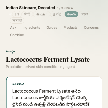
Indian Skincare, Decoded
by CureSkin
🌐
EN
हिंदी
Hinglish
தமிழ்
తెలుగు
বাংলা
मराठी
Ask
Ingredients
Guides
Products
Concerns
Combine
పదార్థం
Lactococcus Ferment Lysate
Probiotic-derived skin conditioning agent
ఇది ఏమిటి
Lactococcus Ferment Lysate అనేది
Lactococcus బాక్టీరియా ఫర్మెంటేషన్ యొక్క
లైసేట్ నుండి ఉత్పత్తి చేయబడిన పోస్టబయోటిక్