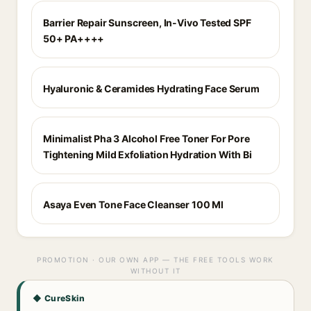
Barrier Repair Sunscreen, In-Vivo Tested SPF
50+ PA++++
Hyaluronic & Ceramides Hydrating Face Serum
Minimalist Pha 3 Alcohol Free Toner For Pore
Tightening Mild Exfoliation Hydration With Bi
Asaya Even Tone Face Cleanser 100 Ml
PROMOTION · OUR OWN APP — THE FREE TOOLS WORK
WITHOUT IT
◆ CureSkin