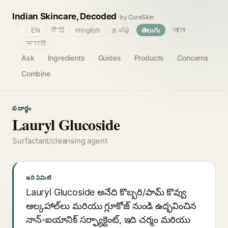
Indian Skincare, Decoded
by CureSkin
🌐
EN
हिंदी
Hinglish
தமிழ்
తెలుగు
বাংলা
मराठी
Ask
Ingredients
Guides
Products
Concerns
Combine
పదార్థం
Lauryl Glucoside
Surfactant/cleansing agent
ఇది ఏమిటి
Lauryl Glucoside అనేది కొబ్బరి/పామ్ కొవ్వు
ఆల్కహాల్‌లు మరియు గ్లూకోజ్ నుండి ఉద్భవించిన
నాన్-ఐయానిక్ సర్ఫ్యాక్టెంట్, ఇది చర్మం మరియు