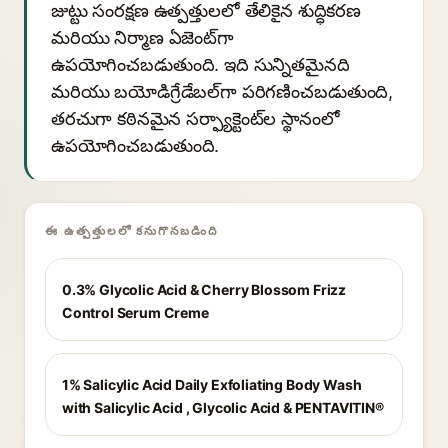
జుట్టు సంరక్షణ ఉత్పత్తులలో తేలికైన శుద్ధికరణ
మరియు నిర్మాణ ఏజెంట్‌గా
ఉపయోగించబడుతుంది. ఇది సున్నితమైనది
మరియు బయోడిగ్రేడేబల్‌గా పరిగణించబడుతుంది,
తరచుగా కఠినమైన సర్ఫ్యాక్టెంట్‌ల స్థానంలో
ఉపయోగించబడుతుంది.
ఈ ఉత్పత్తులలో కనుగొనబడింది
0.3% Glycolic Acid & Cherry Blossom Frizz
Control Serum Creme
1% Salicylic Acid Daily Exfoliating Body Wash
with Salicylic Acid , Glycolic Acid & PENTAVITIN®