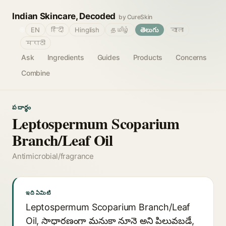
Indian Skincare, Decoded
by CureSkin
🌐
EN
हिंदी
Hinglish
தமிழ்
తెలుగు
বাংলা
मराठी
Ask
Ingredients
Guides
Products
Concerns
Combine
పదార్థం
Leptospermum Scoparium
Branch/Leaf Oil
Antimicrobial/fragrance
ఇది ఏమిటి
Leptospermum Scoparium Branch/Leaf
Oil, సాధారణంగా మనుకా నూనె అని పిలువబడే,