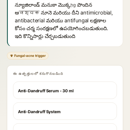
న్యూజిలాండ్ మనుకా మొక్కից పొందిన
ఆवश्यक నూనె మరియు దీని antimicrobial,
antibacterial మరియు antifungal లక్షణాల
కోసం చర్మ సంరక్షణలో ఉపయోగించబడుతుంది.
ఇది కొన్నిసార్లు చేర్చబడుతుంది
🍄 Fungal-acne trigger
ఈ ఉత్పత్తులలో కనుగొనబడింది
Anti-Dandruff Serum - 30 ml
Anti-Dandruff System