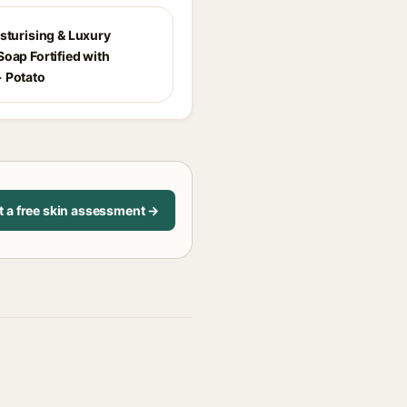
isturising & Luxury
oap Fortified with
 Potato
t a free skin assessment →