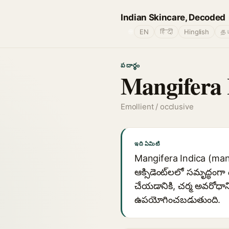
Indian Skincare, Decoded
🌐
EN
हिंदी
Hinglish
தம
పదార్థం
Mangifera 
Emollient / occlusive
ఇది ఏమిటి
Mangifera Indica (mang
ఆక్సిడెంట్‌లలో సమృద్ధంగ
చేయడానికి, చర్మ అవరోధాన్
ఉపయోగించబడుతుంది.