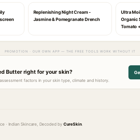
ily
Replenishing Night Cream -
Ultra Mo
nscreen
Jasmine & Pomegranate Drench
Organic S
Tomato +
PROMOTION · OUR OWN APP — THE FREE TOOLS WORK WITHOUT IT
d Butter right for your skin?
Ge
assessment factors in your skin type, climate and history.
ice · Indian Skincare, Decoded by
CureSkin
.