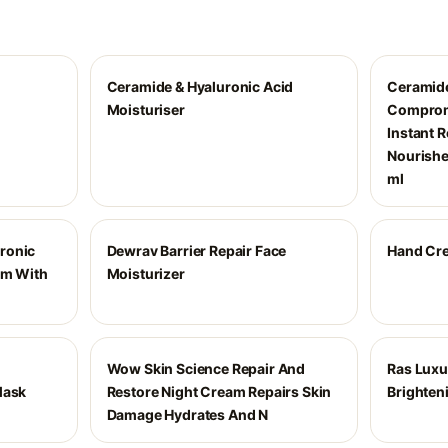
Ceramide & Hyaluronic Acid
Ceramide
Moisturiser
Compromi
Instant R
Nourishe
ml
ronic
Dewrav Barrier Repair Face
Hand Cr
am With
Moisturizer
Wow Skin Science Repair And
Ras Luxu
Mask
Restore Night Cream Repairs Skin
Brighten
Damage Hydrates And N