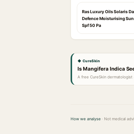
Ras Luxury Oils Solaris Da
Defence Moisturising Su
Spf 50 Pa
◆ CureSkin
Is Mangifera Indica See
A free CureSkin dermatologist 
How we analyse
· Not medical adv