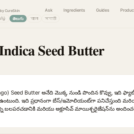
Ask
Ingredients
Guides
Produc
by CureSkin
ிழ்
తెలుగు
বাংলা
मराठी
Indica Seed Butter
o) Seed Butter అనేది మొక్క నుండి పొందిన కొవ్వు, ఇది ఫ్య
ా ఉంటుంది. ఇది ప్రధానంగా బేస్/ఇమోలియంట్‌గా పనిచేస్తుంది మర
ని బలపరచడానికి మరియు అక్లూసివ్ మాయిశ్చరైజేషన్‌ను అందించడానిక