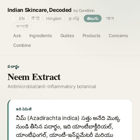
Indian Skincare, Decoded
by CureSkin
🌐
EN
हिंदी
Hinglish
தமிழ்
తెలుగు
বাংলা
मराठी
Ask
Ingredients
Guides
Products
Concerns
Combine
పదార్థం
Neem Extract
Antimicrobial/anti-inflammatory botanical
ఇది ఏమిటి
నీమ్ (Azadirachta indica) సత్తు అనేది మొక్క
నుండి తీసిన పదార్థం, ఇది యాంటీబాక్టీరియల్,
యాంటీఫంగల్, యాంటీ-ఇన్‌ఫ్లమేటరీ మరియు