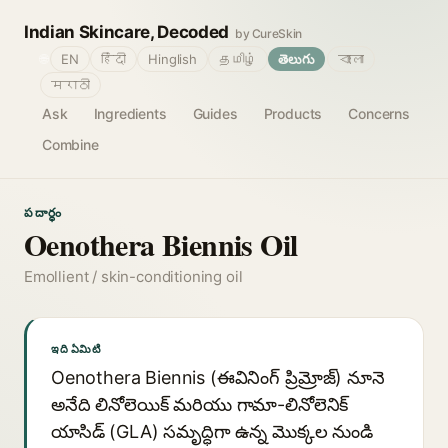
Indian Skincare, Decoded
by CureSkin
🌐
EN
हिंदी
Hinglish
தமிழ்
తెలుగు
বাংলা
मराठी
Ask
Ingredients
Guides
Products
Concerns
Combine
పదార్థం
Oenothera Biennis Oil
Emollient / skin-conditioning oil
ఇది ఏమిటి
Oenothera Biennis (ఈవినింగ్ ప్రిమ్రోజ్) నూనె
అనేది లినోలెయిక్ మరియు గామా-లినోలెనిక్
యాసిడ్ (GLA) సమృద్ధిగా ఉన్న మొక్కల నుండి