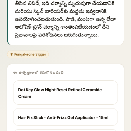
తీసిన లిపిడ్, ఇది చర్మాన్ని మృదువుగా చేయడానికి
మరియు స్కిన్ బారియర్‌కు మద్దతు ఇవ్వడానికి
ఉపయోగించబడుతుంది. పొడి, మంటగా ఉన్న లేదా
అటోపిక్-ప్రోన్ చర్మాన్ని శాంతింపజేయడంలో దీని
ప్రభావాలపై పరిశోధనలు జరుగుతున్నాయి.
🍄 Fungal-acne trigger
ఈ ఉత్పత్తులలో కనుగొనబడింది
Dot Key Glow Night Reset Retinol Ceramide
Cream
Hair Fix Stick - Anti-Frizz Gel Applicator - 15ml