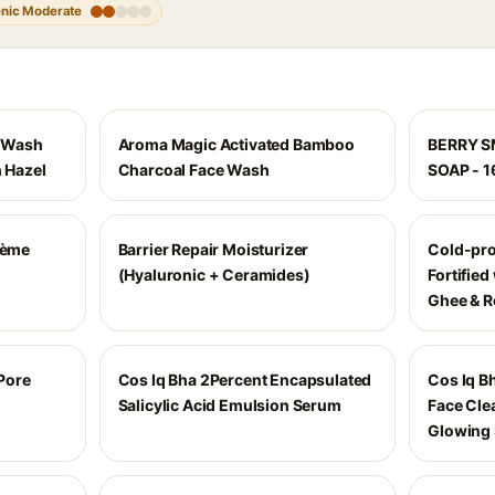
nic Moderate
e Wash
Aroma Magic Activated Bamboo
BERRY S
h Hazel
Charcoal Face Wash
SOAP - 
rème
Barrier Repair Moisturizer
Cold-pro
(Hyaluronic + Ceramides)
Fortifie
Ghee & R
Pore
Cos Iq Bha 2Percent Encapsulated
Cos Iq Bh
Salicylic Acid Emulsion Serum
Face Cle
Glowing 