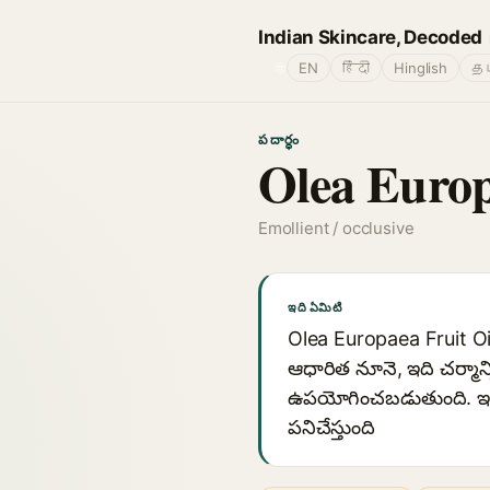
Indian Skincare, Decoded
🌐
EN
हिंदी
Hinglish
தம
పదార్థం
Olea Europ
Emollient / occlusive
ఇది ఏమిటి
Olea Europaea Fruit Oil
ఆధారిత నూనె, ఇది చర్మాన
ఉపయోగించబడుతుంది. ఇది
పనిచేస్తుంది