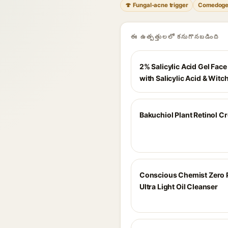
🍄 Fungal-acne trigger
Comedoge
ఈ ఉత్పత్తులలో కనుగొనబడింది
2% Salicylic Acid Gel Fac
with Salicylic Acid & Witc
Bakuchiol Plant Retinol C
Conscious Chemist Zero 
Ultra Light Oil Cleanser