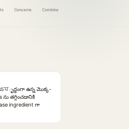
ts
Concerns
Combine
ో సমృద్ధంగా ఉన్న మొక్క-
ను తగ్గించడానికి
ase ingredient గా