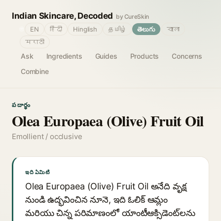
Indian Skincare, Decoded
by CureSkin
🌐
EN
हिंदी
Hinglish
தமிழ்
తెలుగు
বাংলা
मराठी
Ask
Ingredients
Guides
Products
Concerns
Combine
పదార్థం
Olea Europaea (Olive) Fruit Oil
Emollient / occlusive
ఇది ఏమిటి
Olea Europaea (Olive) Fruit Oil అనేది వృక్ష
నుండి ఉద్భవించిన నూనె, ఇది ఓలిక్ ఆమ్లం
మరియు చిన్న పరిమాణంలో యాంటీఆక్సిడెంట్‌లను