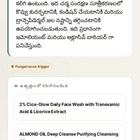
కలిగి ఉంటుంది. ఇది చర్మ సంరక్షణ సూత్రీకరణలలో
కొవ్వు కుదర్చటానికి, కండిషన్ చేయటానికి మరియు
ట్రాన్సెపిడెర్మల్ జల నష్టాన్ని తగ్గించటానికి
ఉపయోగించబడుతుంది. ఇది ప్రధానంగా
ఇమోలియంట్ మరియు ఆక్లూసివ్ బారియర్ గా
పనిచేస్తుంది.
🍄 Fungal-acne trigger
ఈ ఉత్పత్తులలో కనుగొనబడింది
2% Cica-Glow Daily Face Wash with Tranexamic
Acid & Licorice Extract
ALMOND OIL Deep Cleanse Purifying Cleansing