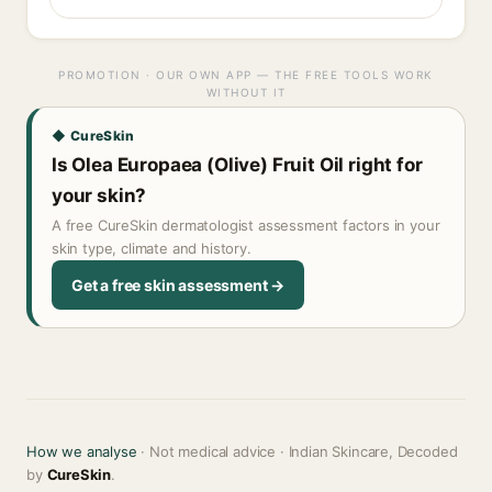
PROMOTION · OUR OWN APP — THE FREE TOOLS WORK
WITHOUT IT
◆ CureSkin
Is Olea Europaea (Olive) Fruit Oil right for
your skin?
A free CureSkin dermatologist assessment factors in your
skin type, climate and history.
Get a free skin assessment →
How we analyse
· Not medical advice · Indian Skincare, Decoded
by
CureSkin
.