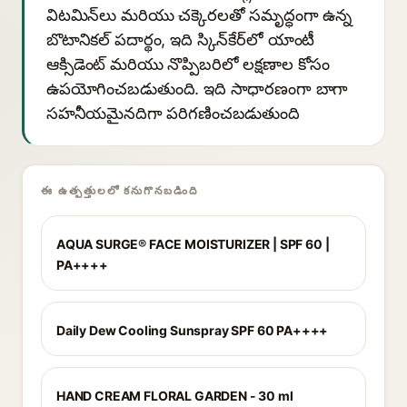
విటమిన్‌లు మరియు చక్కెరలతో సమృద్ధంగా ఉన్న
బొటానికల్ పదార్థం, ఇది స్కిన్‌కేర్‌లో యాంటీ
ఆక్సిడెంట్ మరియు నొప్పిబరిలో లక్షణాల కోసం
ఉపయోగించబడుతుంది. ఇది సాధారణంగా బాగా
సహనీయమైనదిగా పరిగణించబడుతుంది
ఈ ఉత్పత్తులలో కనుగొనబడింది
AQUA SURGE® FACE MOISTURIZER | SPF 60 |
PA++++
Daily Dew Cooling Sunspray SPF 60 PA++++
HAND CREAM FLORAL GARDEN - 30 ml