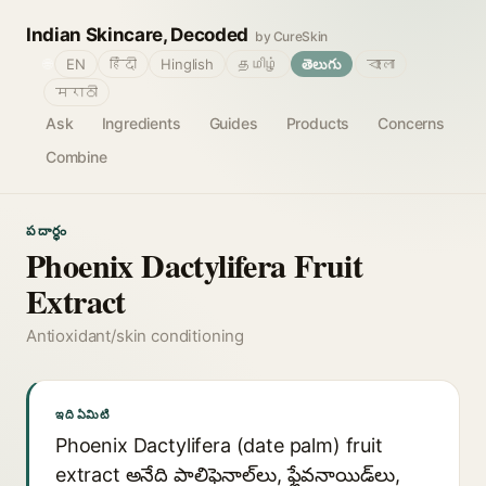
Indian Skincare, Decoded
by CureSkin
🌐
EN
हिंदी
Hinglish
தமிழ்
తెలుగు
বাংলা
मराठी
Ask
Ingredients
Guides
Products
Concerns
Combine
పదార్థం
Phoenix Dactylifera Fruit
Extract
Antioxidant/skin conditioning
ఇది ఏమిటి
Phoenix Dactylifera (date palm) fruit
extract అనేది పాలిఫెనాల్‌లు, ఫ్లేవనాయిడ్‌లు,