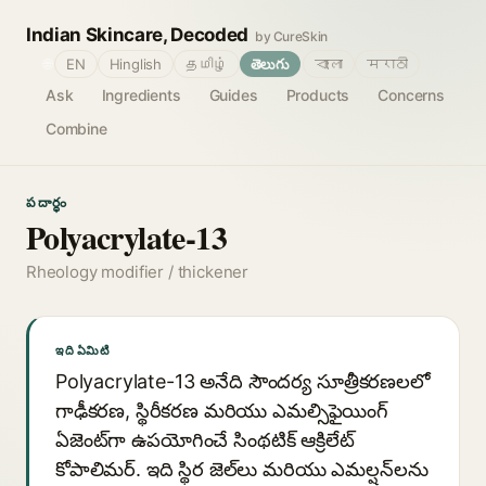
Indian Skincare, Decoded
by CureSkin
🌐
EN
Hinglish
தமிழ்
తెలుగు
বাংলা
मराठी
Ask
Ingredients
Guides
Products
Concerns
Combine
పదార్థం
Polyacrylate-13
Rheology modifier / thickener
ఇది ఏమిటి
Polyacrylate-13 అనేది సౌందర్య సూత్రీకరణలలో
గాఢీకరణ, స్థిరీకరణ మరియు ఎమల్సిఫైయింగ్
ఏజెంట్‌గా ఉపయోగించే సింథటిక్ ఆక్రిలేట్
కోపాలిమర్. ఇది స్థిర జెల్‌లు మరియు ఎమల్షన్‌లను