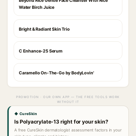
Beyond Rice Gentle Face Cleanser With Rice
Water Birch Juice
Bright & Radiant Skin Trio
C Enhance-25 Serum
Caramello On-The-Go by BodyLovin'
PROMOTION · OUR OWN APP — THE FREE TOOLS WORK
WITHOUT IT
◆ CureSkin
Is Polyacrylate-13 right for your skin?
A free CureSkin dermatologist assessment factors in your