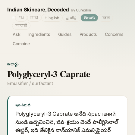
Indian Skincare, Decoded
by CureSkin
🌐
EN
हिंदी
Hinglish
தமிழ்
తెలుగు
বাংলা
मराठी
Ask
Ingredients
Guides
Products
Concerns
Combine
పదార్థం
Polyglyceryl-3 Caprate
Emulsifier / surfactant
ఇది ఏమిటి
Polyglyceryl-3 Caprate అనేది సрастений
నుండి ఉద్భవించిన, జీవ-క్షయం చెందే పాలీగ్లిసెరాల్
ఈస్టర్, ఇది తేలికైన నాన్‌యానిక్ ఎమల్సిఫైయర్