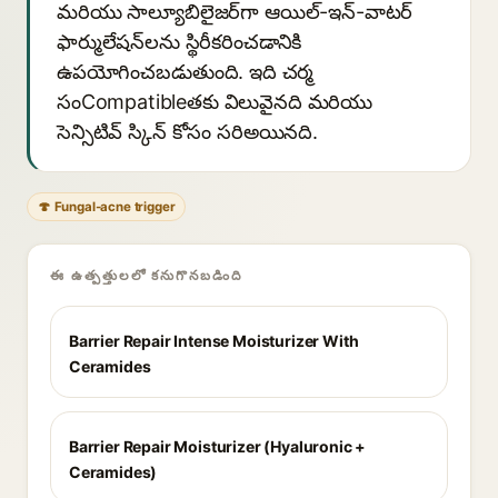
మరియు సాల్యూబిలైజర్‌గా ఆయిల్-ఇన్-వాటర్
ఫార్ములేషన్‌లను స్థిరీకరించడానికి
ఉపయోగించబడుతుంది. ఇది చర్మ
సంCompatible‌తకు విలువైనది మరియు
సెన్సిటివ్ స్కిన్ కోసం సరిఅయినది.
🍄 Fungal-acne trigger
ఈ ఉత్పత్తులలో కనుగొనబడింది
Barrier Repair Intense Moisturizer With
Ceramides
Barrier Repair Moisturizer (Hyaluronic +
Ceramides)