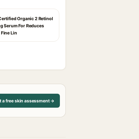
ertified Organic 2 Retinol
ng Serum For Reduces
 Fine Lin
t a free skin assessment →