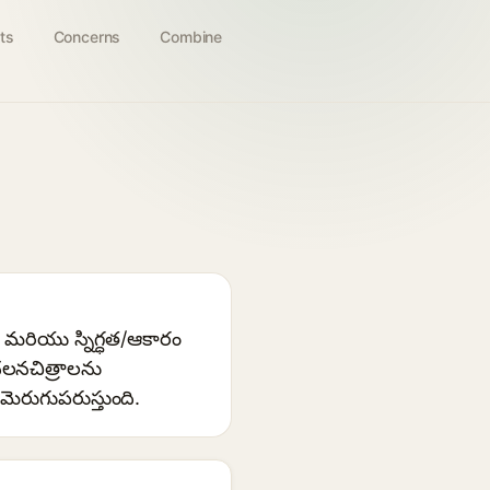
ts
Concerns
Combine
్ మరియు స్నిగ్ధత/ఆకారం
చలనచిత్రాలను
రుగుపరుస్తుంది.