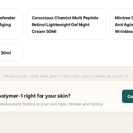
efender
Conscious Chemist Multi Peptide
Mintree C
 Aging
Retinol Lightweight Gel Night
Anti Agi
Cream 50Ml
Wrinkles
- 30ml
PROMOTION · OUR OWN APP — THE FREE TOOLS WORK WITHOUT IT
olymer-1 right for your skin?
Ge
assessment factors in your skin type, climate and history.