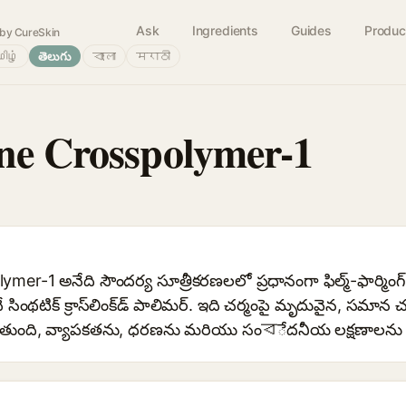
Ask
Ingredients
Guides
Produc
by CureSkin
ிழ்
తెలుగు
বাংলা
मराठी
ne Crosspolymer-1
er-1 అనేది సౌందర్య సూత్రీకరణలలో ప్రధానంగా ఫిల్మ్-ఫార్మింగ
ంథటిక్ క్రాస్‌లింక్‌డ్ పాలిమర్. ఇది చర్మంపై మృదువైన, సమాన 
ుతుంది, వ్యాపకతను, ధరణను మరియు సంবేదనీయ లక్షణాలను మె