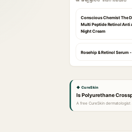
ఈ ఉత్పత్తులలో కనుగొనబడింది
Conscious Chemist The D
Multi Peptide Retinol Anti
Night Cream
Rosehip & Retinol Serum 
◆ CureSkin
Is Polyurethane Crossp
A free CureSkin dermatologist 