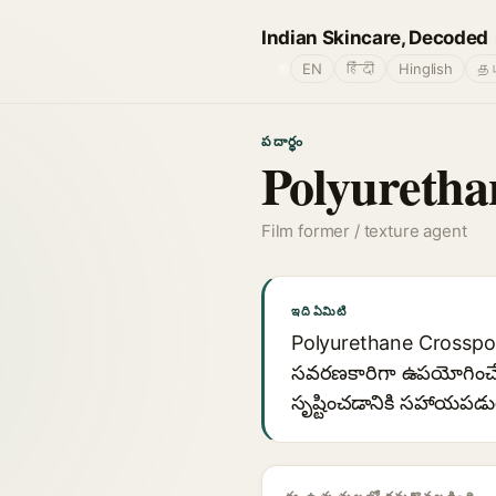
Indian Skincare, Decoded
🌐
EN
हिंदी
Hinglish
தம
పదార్థం
Polyuretha
Film former / texture agent
ఇది ఏమిటి
Polyurethane Crosspolym
సవరణకారిగా ఉపయోగించే సి
సృష్టించడానికి సహాయపడ