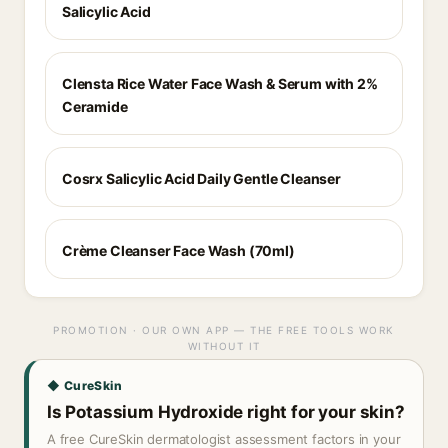
Salicylic Acid
Clensta Rice Water Face Wash & Serum with 2%
Ceramide
Cosrx Salicylic Acid Daily Gentle Cleanser
Crème Cleanser Face Wash (70ml)
PROMOTION · OUR OWN APP — THE FREE TOOLS WORK
WITHOUT IT
◆ CureSkin
Is Potassium Hydroxide right for your skin?
A free CureSkin dermatologist assessment factors in your