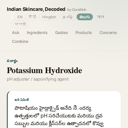
Indian Skincare, Decoded
by CureSkin
🌐
EN
हिंदी
Hinglish
தமிழ்
తెలుగు
বাংলা
मराठी
Ask
Ingredients
Guides
Products
Concerns
Combine
పదార్థం
Potassium Hydroxide
pH adjuster / saponifying agent
ఇది ఏమిటి
పొటాషియం హైడ్రాక్సైడ్ అనేది సौందర్య
ఉత్పత్తులలో pH సరిచేయుటకు మరియు ద్రవ
సబ్బుల మరియు క్లీన్‌సర్‌ల ఉత్పాదనలో కొవ్వు