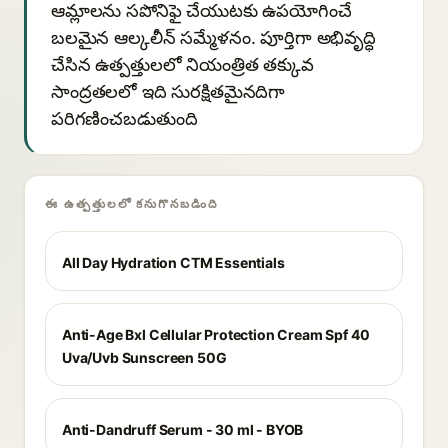
ఆమ్లాలను సపోనిఫై చేయుటకు ఉపయోగించే
బలమైన ఆల్కలీన్ సమ్మేళనం. పూర్తిగా అభివృద్ధి
చేసిన ఉత్పత్తులలో నియంత్రిత తక్కువ
సాంద్రతలలో ఇది సురక్షితమైనదిగా
పరిగణించబడుతుంది
ఈ ఉత్పత్తులలో కనుగొనబడింది
All Day Hydration CTM Essentials
Anti-Age Bxl Cellular Protection Cream Spf 40
Uva/Uvb Sunscreen 50G
Anti-Dandruff Serum - 30 ml - BYOB