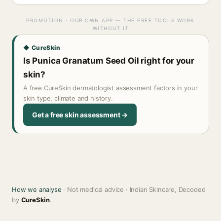
PROMOTION · OUR OWN APP — THE FREE TOOLS WORK
WITHOUT IT
◆ CureSkin
Is Punica Granatum Seed Oil right for your
skin?
A free CureSkin dermatologist assessment factors in your
skin type, climate and history.
Get a free skin assessment →
How we analyse
· Not medical advice · Indian Skincare, Decoded
by
CureSkin
.