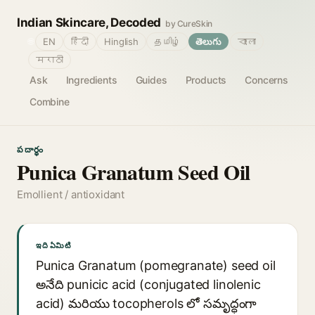
Indian Skincare, Decoded
by CureSkin
🌐
EN
हिंदी
Hinglish
தமிழ்
తెలుగు
বাংলা
मराठी
Ask
Ingredients
Guides
Products
Concerns
Combine
పదార్థం
Punica Granatum Seed Oil
Emollient / antioxidant
ఇది ఏమిటి
Punica Granatum (pomegranate) seed oil
అనేది punicic acid (conjugated linolenic
acid) మరియు tocopherols లో సమృద్ధంగా