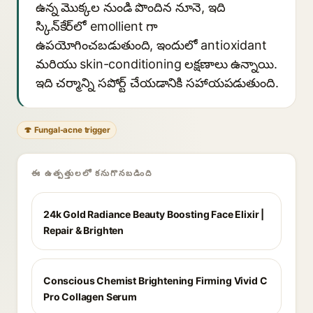
ఉన్న మొక్కల నుండి పొందిన నూనె, ఇది
స్కిన్‌కేర్‌లో emollient గా
ఉపయోగించబడుతుంది, ఇందులో antioxidant
మరియు skin-conditioning లక్షణాలు ఉన్నాయి.
ఇది చర్మాన్ని సపోర్ట్ చేయడానికి సహాయపడుతుంది.
🍄 Fungal-acne trigger
ఈ ఉత్పత్తులలో కనుగొనబడింది
24k Gold Radiance Beauty Boosting Face Elixir |
Repair & Brighten
Conscious Chemist Brightening Firming Vivid C
Pro Collagen Serum