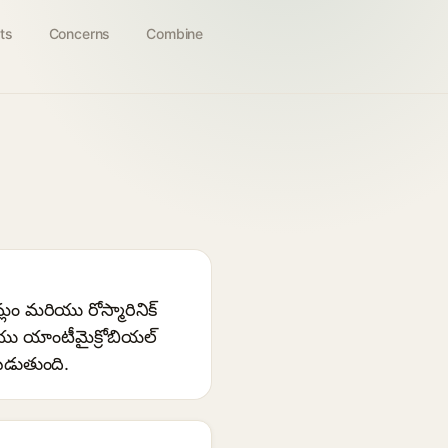
ts
Concerns
Combine
లం మరియు రోస్మారినిక్
రియు యాంటీమైక్రోబియల్
బడుతుంది.