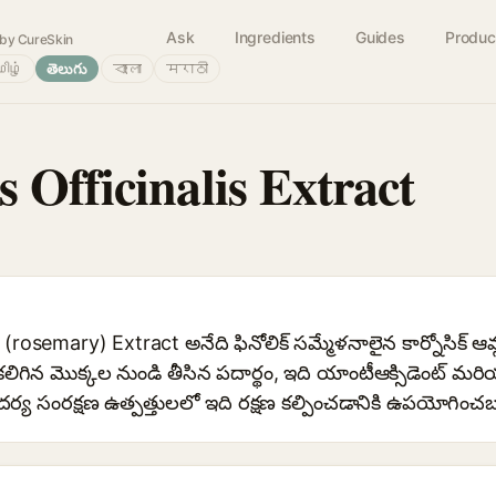
Ask
Ingredients
Guides
Produc
by CureSkin
ிழ்
తెలుగు
বাংলা
मराठी
 Officinalis Extract
rosemary) Extract అనేది ఫినోలిక్ సమ్మేళనాలైన కార్నోసిక్ ఆమ్
 కలిగిన మొక్కల నుండి తీసిన పదార్థం, ఇది యాంటీఆక్సిడెంట్ మ
ందర్య సంరక్షణ ఉత్పత్తులలో ఇది రక్షణ కల్పించడానికి ఉపయోగించ