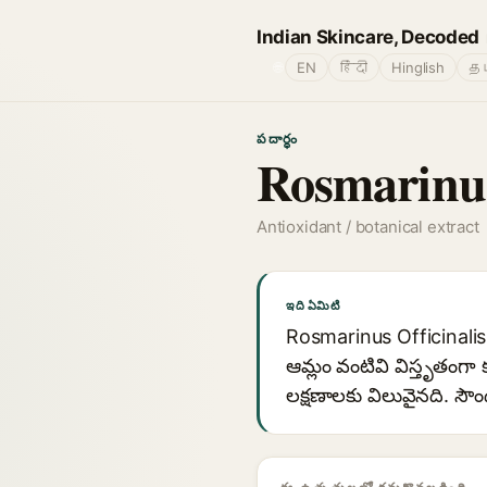
Indian Skincare, Decoded
🌐
EN
हिंदी
Hinglish
தம
పదార్థం
Rosmarinus
Antioxidant / botanical extract
ఇది ఏమిటి
Rosmarinus Officinalis (
ఆమ్లం వంటివి విస్తృతంగా
లక్షణాలకు విలువైనది. సౌ