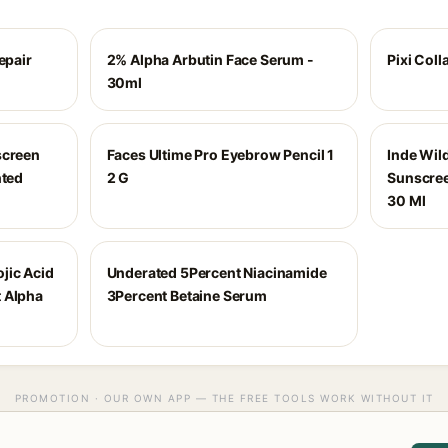
epair
2% Alpha Arbutin Face Serum -
Pixi Col
30ml
screen
Faces Ultime Pro Eyebrow Pencil 1
Inde Wil
nted
2 G
Sunscree
30 Ml
jic Acid
Underated 5Percent Niacinamide
 Alpha
3Percent Betaine Serum
PROMOTION · OUR OWN APP — THE FREE TOOLS WORK WITHOUT IT