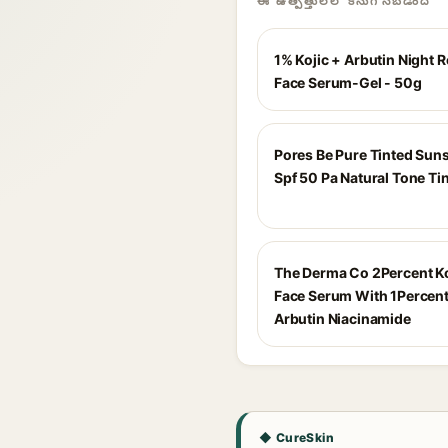
ఈ ఉత్పత్తులలో కనుగొనబడింది
1% Kojic + Arbutin Night R
Face Serum-Gel - 50g
Pores Be Pure Tinted Sun
Spf 50 Pa Natural Tone Ti
The Derma Co 2Percent Ko
Face Serum With 1Percent
Arbutin Niacinamide
◆ CureSkin