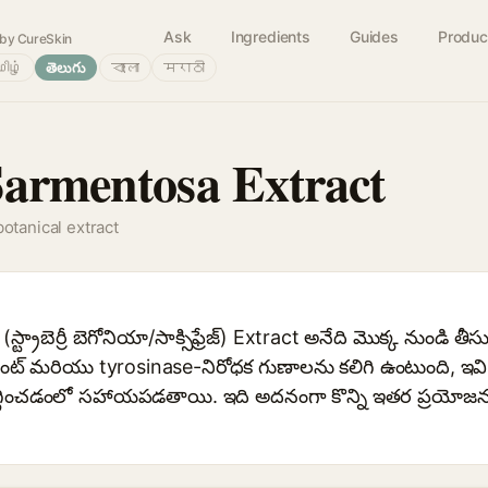
Ask
Ingredients
Guides
Produc
by CureSkin
ிழ்
తెలుగు
বাংলা
मराठी
Sarmentosa Extract
botanical extract
రాబెర్రీ బెగోనియా/సాక్సిఫ్రేజ్) Extract అనేది మొక్క నుండి తీసుక
డెంట్ మరియు tyrosinase-నిరోధక గుణాలను కలిగి ఉంటుంది, ఇవి 
 తగ్గించడంలో సహాయపడతాయి. ఇది అదనంగా కొన్ని ఇతర ప్రయో