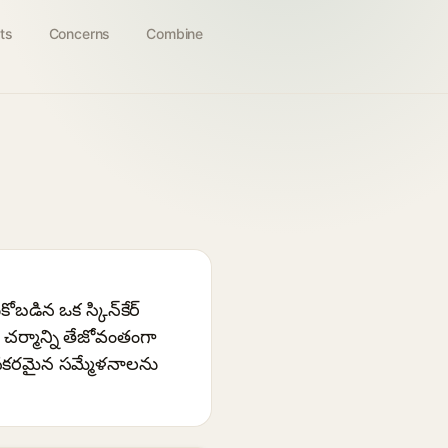
ts
Concerns
Combine
ోబడిన ఒక స్కిన్‌కేర్
చర్మాన్ని తేజోవంతంగా
జనకరమైన సమ్మేళనాలను