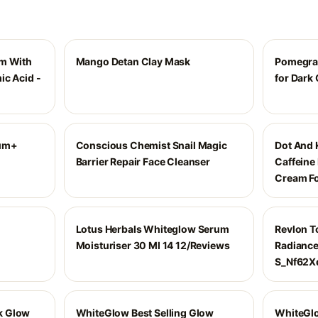
um With
Mango Detan Clay Mask
Pomegran
ic Acid -
for Dark 
rum+
Conscious Chemist Snail Magic
Dot And 
Barrier Repair Face Cleanser
Caffeine
Cream Fo
Lotus Herbals Whiteglow Serum
Revlon 
Moisturiser 30 Ml 14 12/Reviews
Radiance
S_Nf62X
k Glow
WhiteGlow Best Selling Glow
WhiteGlo