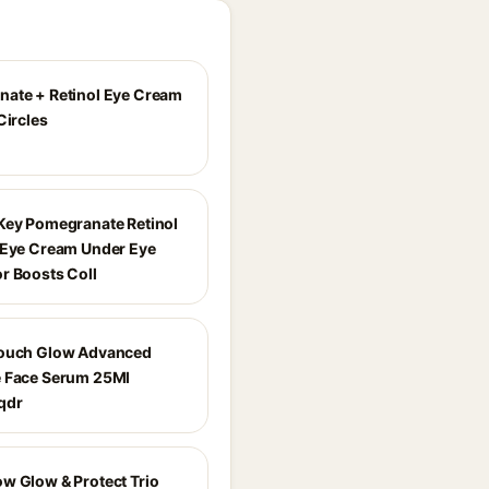
ate + Retinol Eye Cream
Circles
Key Pomegranate Retinol
 Eye Cream Under Eye
r Boosts Coll
Touch Glow Advanced
 Face Serum 25Ml
qdr
w Glow & Protect Trio