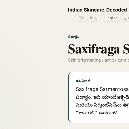
Indian Skincare, Decoded
🌐
EN
हिंदी
Hinglish
தம
పదార్థం
Saxifraga 
Skin brightening / antioxidant 
ఇది ఏమిటి
Saxifraga Sarmentosa (స్ట్
పదార్థం, ఇది యాంటీఆక్సి
మరియు పిగ్మెంటేషన్‌ను
కూడా కలిగి ఉంటుంది.