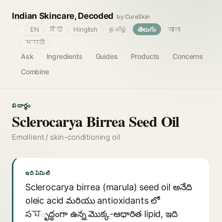
Indian Skincare, Decoded
by CureSkin
🌐
EN
हिंदी
Hinglish
தமிழ்
తెలుగు
বাংলা
मराठी
Ask
Ingredients
Guides
Products
Concerns
Combine
పదార్థం
Sclerocarya Birrea Seed Oil
Emollient / skin-conditioning oil
ఇది ఏమిటి
Sclerocarya birrea (marula) seed oil అనేది
oleic acid మరియు antioxidants లో
సমృద్ధంగా ఉన్న మొక్క-ఆధారిత lipid, ఇది