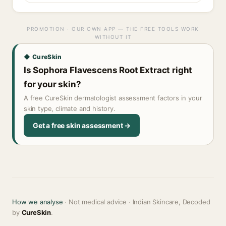
PROMOTION · OUR OWN APP — THE FREE TOOLS WORK
WITHOUT IT
◆ CureSkin
Is Sophora Flavescens Root Extract right
for your skin?
A free CureSkin dermatologist assessment factors in your
skin type, climate and history.
Get a free skin assessment →
How we analyse
· Not medical advice · Indian Skincare, Decoded
by
CureSkin
.