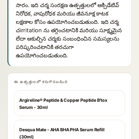
సారం. ఇది చర్మ సంరక్షణ ఉత్పత్తులలో ఆక్సిడేటివ్
నిరోధక, వాపురోధక మరియు జీవనూక్ష కాటక
లక్షణాల కోసం ఉపయోగించబడుతుంది. ఇది చర్మ
చirritation ను తగ్గించటానికి మరియు సూక్ష్మమైన
లేదా ఆకుల్చిన చర్మకు సంబంధించిన సమస్యలను
పరిష్కరించటానికి తరచుగా
ఉపయోగించబడుతుంది.
ఈ ఉత్పత్తులలో కనుగొనబడింది
Argireline® Peptide & Copper Peptide B'tox
Serum - 30ml
Desqua Mate - AHA BHA PHA Serum Refill
(30ml)