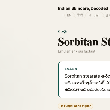
Indian Skincare, Decoded
🌐
EN
हिंदी
Hinglish
தம
పదార్థం
Sorbitan S
Emulsifier / surfactant
ఇది ఏమిటి
Sorbitan stearate అనేది
ఇది ఆయిల్-ఇన్-వాటర్ ఎమల
ఉపయోగించబడుతుంది. ఇది చ
🍄 Fungal-acne trigger