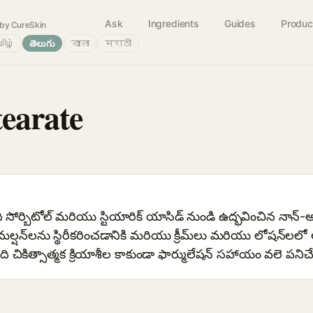
Ask
Ingredients
Guides
Produc
by CureSkin
ிழ்
తెలుగు
বাংলা
मराठी
tearate
 సోర్బిటోల్ మరియు స్టియారిక్ యాసిడ్ నుండి ఉద్భవించిన నాన్
్షన్‌లను స్థిరీకరించడానికి మరియు క్రీమ్‌లు మరియు లోషన్‌లలో
ికిత్సాత్మక క్రియాశీల కాకుండా ఫార్ములేషన్ సహాయం వలె పనిచేస్