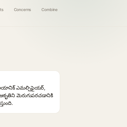
ts
Concerns
Combine
-అయానిక్ ఎమల్సిఫైయర్,
 ఆకృతిని మెరుగుపరచడానికి
తుంది.