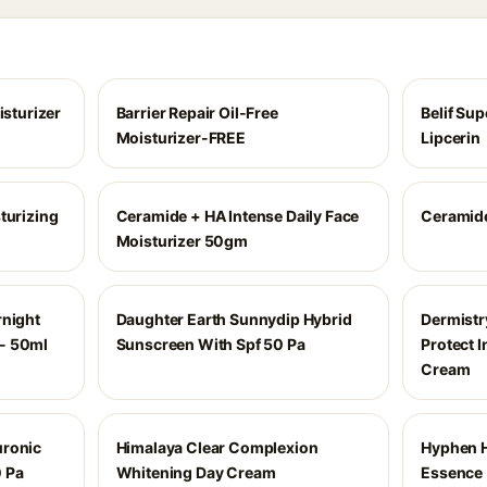
isturizer
Barrier Repair Oil-Free
Belif Sup
Moisturizer-FREE
Lipcerin
turizing
Ceramide + HA Intense Daily Face
Ceramide
Moisturizer 50gm
rnight
Daughter Earth Sunnydip Hybrid
Dermistr
- 50ml
Sunscreen With Spf 50 Pa
Protect 
Cream
uronic
Himalaya Clear Complexion
Hyphen H
 Pa
Whitening Day Cream
Essence