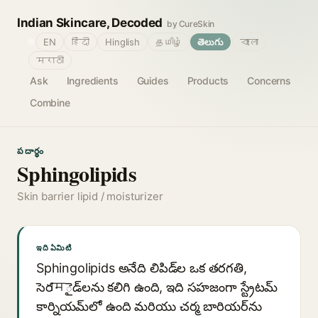
Indian Skincare, Decoded
by CureSkin
🌐
EN
हिंदी
Hinglish
தமிழ்
తెలుగు
বাংলা
मराठी
Ask
Ingredients
Guides
Products
Concerns
Combine
పదార్థం
Sphingolipids
Skin barrier lipid / moisturizer
ఇది ఏమిటి
Sphingolipids అనేది లిపిడ్‌ల ఒక తరగతి,
సెరामైడ్‌లను కలిగి ఉంది, ఇది సహజంగా స్ట్రేటమ్
కార్నియమ్‌లో ఉంది మరియు చర్మ బారియర్‌ను