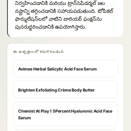
నిర్వహించడానికి మరియు ట్రాన్‌సెపిడర్మల్ జల
నష్టాన్ని తగ్గించడానికి సహాయపడుతుంది. టోపికల్
ఫార్ములేషన్‌లలో వాటిని బారియర్ ఫంక్షన్‌ను
పునరుద్ధరించడానికి ఉపయోగిస్తారు.
ఈ ఉత్పత్తులలో కనుగొనబడింది
Avimee Herbal Salicylic Acid Face Serum
Brighten Exfoliating Crème Body Butter
Chemist At Play 1 5Percent Hyaluronic Acid Face
Serum