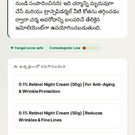
నుండి సంపాదించినది) ఇది చర్మాన్ని మృదువుగా
చేసే మరియు ట్రాన్సెపిడర్మల్ నీటి కోతను తగ్గించడం
ద్వారా చర్మ అవరోధాన్ని బలపరిచే తేలికైన
ఇమోలియెంట్‌గా ఉపయోగించబడుతుంది.
🍄 Fungal-acne safe
Comedogenic Low
ఈ ఉత్పత్తులలో కనుగొనబడింది
0.1% Retinol Night Cream (50g) | For Anti-Aging
& Wrinkle Protection
0.1% Retinol Night Cream (50g) | Reduces
Wrinkles & Fine Lines