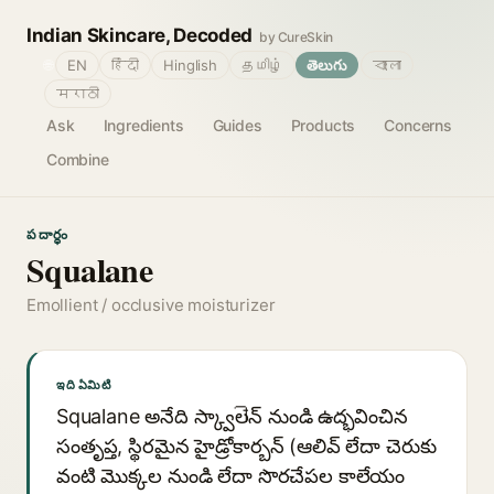
Indian Skincare, Decoded
by CureSkin
🌐
EN
हिंदी
Hinglish
தமிழ்
తెలుగు
বাংলা
मराठी
Ask
Ingredients
Guides
Products
Concerns
Combine
పదార్థం
Squalane
Emollient / occlusive moisturizer
ఇది ఏమిటి
Squalane అనేది స్క్వాలीన్ నుండి ఉద్భవించిన
సంతృప్త, స్థిరమైన హైడ్రోకార్బన్ (ఆలివ్ లేదా చెరుకు
వంటి మొక్కల నుండి లేదా సొరచేపల కాలేయం