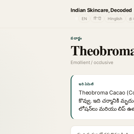
Indian Skincare, Decoded
🌐
EN
हिंदी
Hinglish
தம
పదార్థం
Theobroma 
Emollient / occlusive
ఇది ఏమిటి
Theobroma Cacao (Coco
కొవ్వు. ఇది చర్మానికి మృదు
లోషన్‌లు మరియు లిప్ ఉత్పత