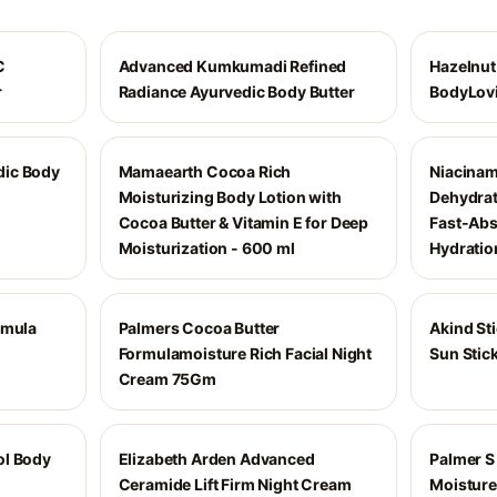
C
Advanced Kumkumadi Refined
Hazelnut
r
Radiance Ayurvedic Body Butter
BodyLovi
dic Body
Mamaearth Cocoa Rich
Niacinam
Moisturizing Body Lotion with
Dehydrat
Cocoa Butter & Vitamin E for Deep
Fast-Abs
Moisturization - 600 ml
Hydratio
rmula
Palmers Cocoa Butter
Akind St
Formulamoisture Rich Facial Night
Sun Stic
Cream 75Gm
ol Body
Elizabeth Arden Advanced
Palmer S
Ceramide Lift Firm Night Cream
Moisture