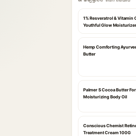
ఈ ఉత్పత్తులలో కనుగొనబడింది
1% Resveratrol & Vitamin 
Youthful Glow Moisturize
Hemp Comforting Ayurve
Butter
Palmer S Cocoa Butter Fo
Moisturizing Body Oil
Conscious Chemist Retin
Treatment Cream 100G