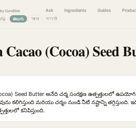
Ask
Ingredients
Guides
Produc
by CureSkin
ிழ்
తెలుగు
বাংলা
मराठी
Cacao (Cocoa) Seed Bu
a) Seed Butter అనేది చర్మ సంరక్షణ ఉత్పత్తులలో ఉపయోగిం
వును కలిగిస్తుంది మరియు చర్మం నుండి నీటి నష్టాన్ని తగ్గిస్తుంది. 
్తులలో కనిపిస్తుంది.