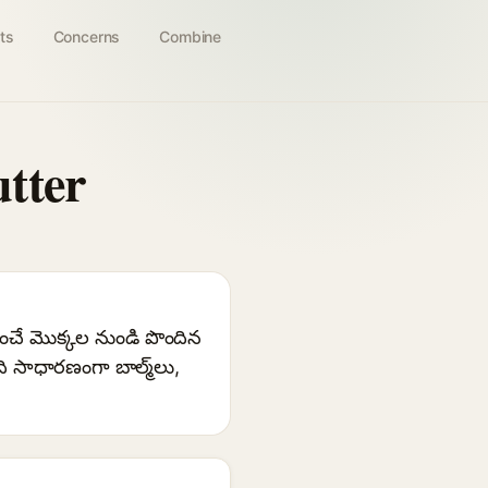
ts
Concerns
Combine
tter
చే మొక్కల నుండి పొందిన
ఇది సాధారణంగా బాల్మ్‌లు,