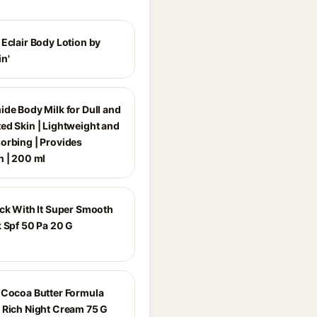
 Eclair Body Lotion by
n'
ide Body Milk for Dull and
ed Skin | Lightweight and
orbing | Provides
n | 200 ml
ick With It Super Smooth
k Spf 50 Pa 20 G
 Cocoa Butter Formula
 Rich Night Cream 75 G