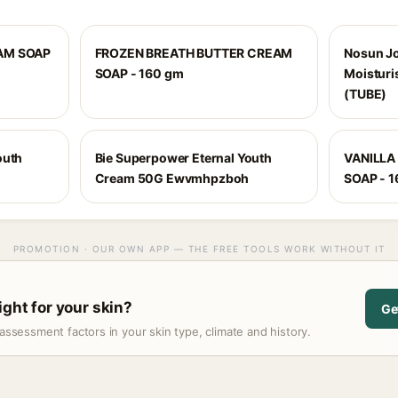
EAM SOAP
FROZEN BREATH BUTTER CREAM
Nosun J
SOAP - 160 gm
Moisturi
(TUBE)
outh
Bie Superpower Eternal Youth
VANILLA
Cream 50G Ewvmhpzboh
SOAP - 
PROMOTION · OUR OWN APP — THE FREE TOOLS WORK WITHOUT IT
ight for your skin?
Ge
assessment factors in your skin type, climate and history.