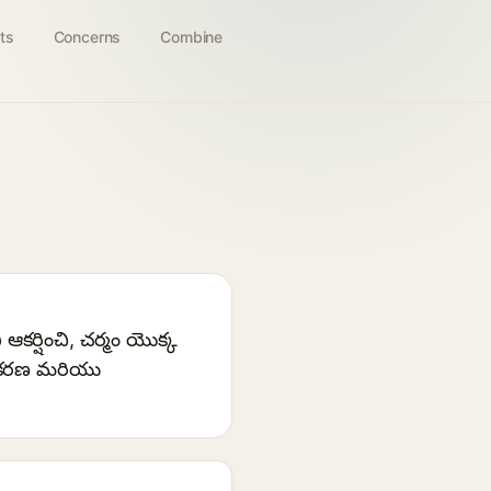
ts
Concerns
Combine
ి ఆకర్షించి, చర్మం యొక్క
ళీకరణ మరియు