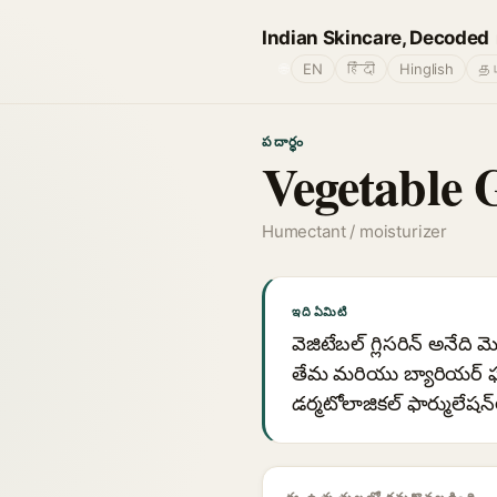
Indian Skincare, Decoded
🌐
EN
हिंदी
Hinglish
தம
పదార్థం
Vegetable 
Humectant / moisturizer
ఇది ఏమిటి
వెజిటేబల్ గ్లిసరిన్ అనేది మ
తేమ మరియు బ్యారియర్ ఫ
డర్మటోలాజికల్ ఫార్ములేష