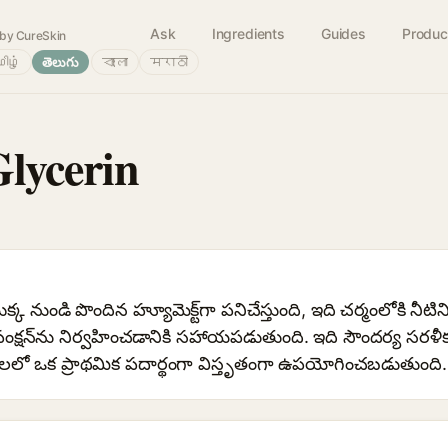
Ask
Ingredients
Guides
Produc
by CureSkin
ிழ்
తెలుగు
বাংলা
मराठी
Glycerin
ొక్క నుండి పొందిన హ్యూమెక్ట్‌గా పనిచేస్తుంది, ఇది చర్మంలోకి నీటిన
ంక్షన్‌ను నిర్వహించడానికి సహాయపడుతుంది. ఇది సౌందర్య సర
న్‌లలో ఒక ప్రాథమిక పదార్థంగా విస్తృతంగా ఉపయోగించబడుతుంది.