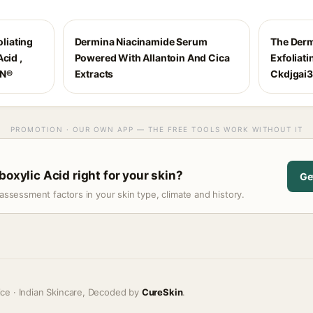
oliating
Dermina Niacinamide Serum
The Derma
cid ,
Powered With Allantoin And Cica
Exfoliat
IN®
Extracts
Ckdjgai
PROMOTION · OUR OWN APP — THE FREE TOOLS WORK WITHOUT IT
boxylic Acid right for your skin?
Ge
assessment factors in your skin type, climate and history.
ice · Indian Skincare, Decoded by
CureSkin
.