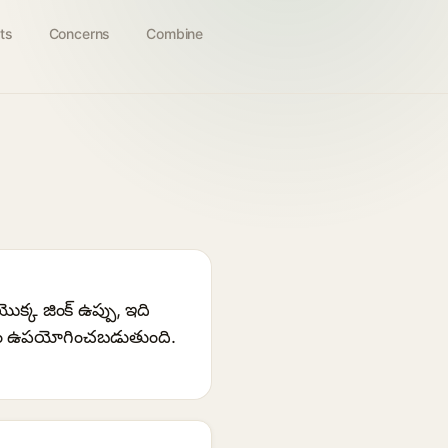
ts
Concerns
Combine
ొక్క జింక్ ఉప్పు, ఇది
 కోసం ఉపయోగించబడుతుంది.