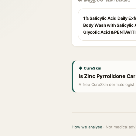
ఈ ఉత్పత్తులలో కనుగొనబడింది
1% Salicylic Acid Daily Exf
Body Wash with Salicylic A
Glycolic Acid & PENTAVIT
◆ CureSkin
Is Zinc Pyrrolidone Car
A free CureSkin dermatologist 
How we analyse
· Not medical adv