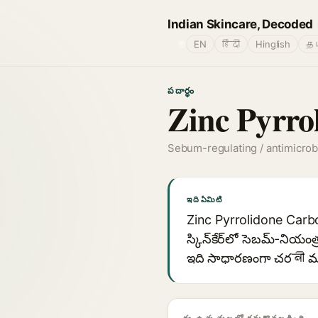
Indian Skincare, Decoded
🌐
EN
हिंदी
Hinglish
தம
పదార్థం
Zinc Pyrro
Sebum-regulating / antimicrob
ఇది ఏమిటి
Zinc Pyrrolidone Carboxy
స్కిన్‌కేర్‌లో సెబమ్-ని
ఇది సాధారణంగా చరबी మరి