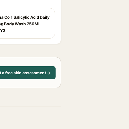
 Co 1 Salicylic Acid Daily
ing Body Wash 250Ml
3Y2
t a free skin assessment →