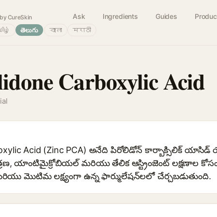
Ask
Ingredients
Guides
Produc
by CureSkin
ிழ்
తెలుగు
বাংলা
मराठी
lidone Carboxylic Acid
ial
lic Acid (Zinc PCA) అనేది పిరోలిడోన్ కార్బాక్సిలిక్ యాసిడ్ య
యంత్రణ, యాంటిమైక్రోబియల్ మరియు తేలిక ఆస్ట్రింజెంట్ లక్షణాల
యు మొటిమ లక్ష్యంగా ఉన్న ఫార్ములేషన్‌లలో చేర్చబడుతుంది.