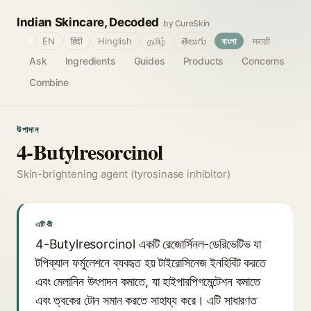
Indian Skincare, Decoded
by CureSkin
🌐
EN
हिंदी
Hinglish
தமிழ்
తెలుగు
বাংলা
मराठी
Ask
Ingredients
Guides
Products
Concerns
Combine
উপাদান
4-Butylresorcinol
Skin-brightening agent (tyrosinase inhibitor)
এটি কী
4-Butylresorcinol একটি রেজোর্সিনল-ডেরিভেটিভ যা
টপিক্যাল ফর্মুলেশনে ব্যবহৃত হয় টাইরোসিনেজ ইনহিবিট করতে
এবং মেলানিন উৎপাদন কমাতে, যা হাইপারপিগমেন্টেশন কমাতে
এবং ত্বকের টোন সমান করতে সাহায্য করে। এটি সাধারণত