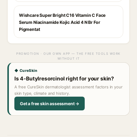
Wishcare Super Bright C16 Vitamin C Face
Serum Niacinamide Kojic Acid 4 N Br For
Pigmentat
PROMOTION · OUR OWN APP — THE FREE TOOLS WORK
WITHOUT IT
◆ CureSkin
Is 4-Butylresorcinol right for your skin?
A free CureSkin dermatologist assessment factors in your
skin type, climate and history.
Get a free skin assessment →