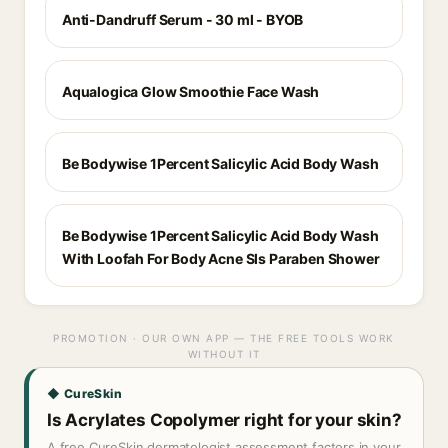
Anti-Dandruff Serum - 30 ml - BYOB
Aqualogica Glow Smoothie Face Wash
Be Bodywise 1Percent Salicylic Acid Body Wash
Be Bodywise 1Percent Salicylic Acid Body Wash
With Loofah For Body Acne Sls Paraben Shower
PROMOTION · OUR OWN APP — THE FREE TOOLS WORK
WITHOUT IT
◆ CureSkin
Is Acrylates Copolymer right for your skin?
A free CureSkin dermatologist assessment factors in your