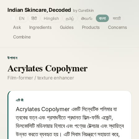
Indian Skincare, Decoded
by CureSkin
🌐
EN
हिंदी
Hinglish
தமிழ்
తెలుగు
বাংলা
मराठी
Ask
Ingredients
Guides
Products
Concerns
Combine
উপাদান
Acrylates Copolymer
Film-former / texture enhancer
এটি কী
Acrylates Copolymer একটি সিন্থেটিক পলিমার যা
ত্বকের যত্ন এবং প্রসাধনীতে প্রধানত ফিল্ম-ফর্মিং এজেন্ট,
ভিসকোসিটি মডিফায়ার হিসাবে এবং পণ্যের টেক্সচার এবং স্থায়িত্ব
উন্নত করতে ব্যবহৃত হয়। এটি সিবাম নিয়ন্ত্রণে সহায়তা করে,