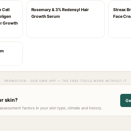
 Cell
Rosemary & 3% Redensyl Hair
Streax B
oligen
Growth Serum
Face Cre
ir Growth
um
PROMOTION · OUR OWN APP — THE FREE TOOLS WORK WITHOUT IT
ur skin?
Ge
assessment factors in your skin type, climate and history.