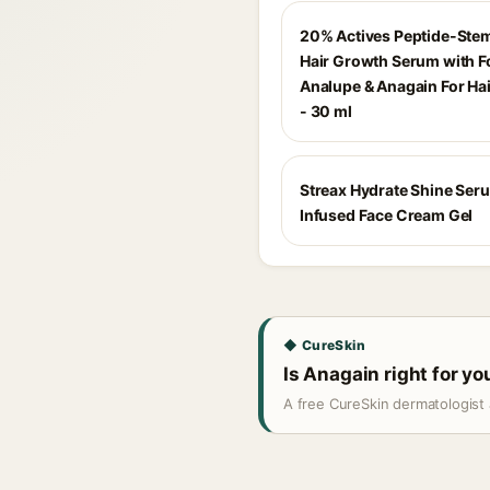
20% Actives Peptide-Stem
Hair Growth Serum with F
Analupe & Anagain For Ha
- 30 ml
Streax Hydrate Shine Ser
Infused Face Cream Gel
◆ CureSkin
Is Anagain right for yo
A free CureSkin dermatologist 