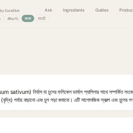
Ask
Ingredients
Guides
Produc
by CureSkin
்
తెలుగు
বাংলা
मराठी
um sativum) নির্যাস যা চুলের ফলিকেল ডার্মাল প্যাপিলার সাথে সম্পর্কিত সংকে
ন (বৃদ্ধি) পর্যায় বাড়ানো এবং চুল পড়া কমানো। এটি সাপোলজিক স্কাল্প এবং চুলের প