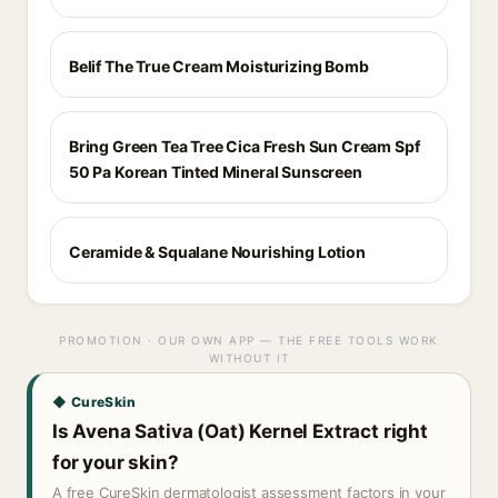
Belif The True Cream Moisturizing Bomb
Bring Green Tea Tree Cica Fresh Sun Cream Spf
50 Pa Korean Tinted Mineral Sunscreen
Ceramide & Squalane Nourishing Lotion
PROMOTION · OUR OWN APP — THE FREE TOOLS WORK
WITHOUT IT
◆ CureSkin
Is Avena Sativa (Oat) Kernel Extract right
for your skin?
A free CureSkin dermatologist assessment factors in your